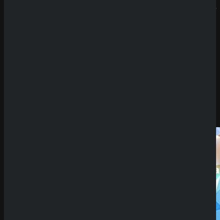
Echtgeldmodus
SpinEmpir
Demoversion
e Casino
Review
Having issues with
4 FOXX Crew WildEnergy
SpinBetter
MultiMax
?
Casino
Review
Wyns
Casino
Review
QuickWin
Submit
Casino
Sicher dir einen 100% Bonus bis 500€ und spiele 4
Review
FOXX Crew WildEnergy MultiMax
Betista
Try Our Featured Games
Casino
Review
Neueste
Kommenta
Alex
zu
Dazard
rami
zu