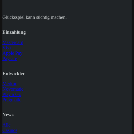
Glücksspiel kann süchtig machen.
Einzahlung
Mastercard
Visa
Apple Pay
Paysafe
Entwickler
Merkur
Novomatic
Play'n Go
Pragmatic
News
Alle
Casinos