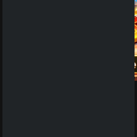
CryptoRus
Jens
zu
CryptoRush
200% bis
zu 2.500€
Silizi
zu
CryptoRush
200% bis
zu 2.500€
Robert99
zu
CryptoRush
Demo Spiel
200% bis
zu 2.500€
News
SpinEmpire Casino
Review
8. Januar 2026
SpinBetter Casino
Review
22. Dezember