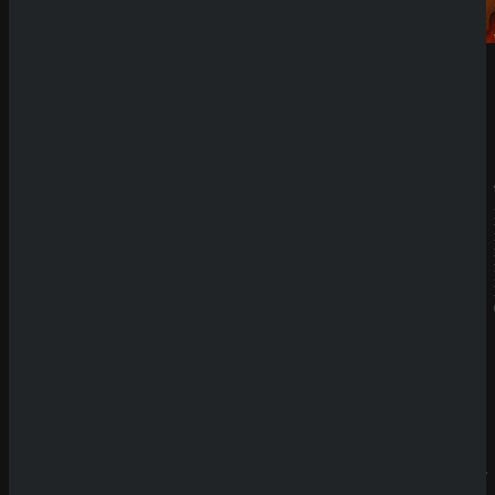
Neueste
Beiträge
SpinEmpir
e Casino