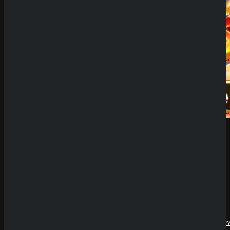
Jens
zu
CryptoRush
200% bis
zu 2.500€
Silizi
zu
CryptoRush
200% bis
zu 2.500€
Robert99
zu
CryptoRush
200% bis
Demo Spiel
zu 2.500€
News
SpinEmpire Casino
Review
8. Januar 2026
SpinBetter Casino
Review
22. Dezember
2025
Wyns Casino Revie