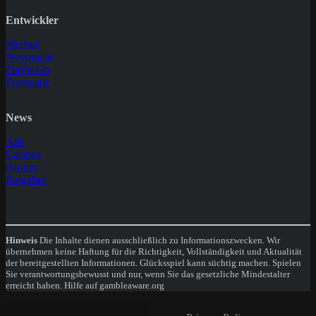
Entwickler
Merkur
Novomatic
Play'n Go
Pragmatic
News
Alle
Casinos
Partner
Ratgeber
Hinweis
Die Inhalte dienen ausschließlich zu Informationszwecken. Wir
übernehmen keine Haftung für die Richtigkeit, Vollständigkeit und Aktualität
der bereitgestellten Informationen. Glücksspiel kann süchtig machen. Spielen
Sie verantwortungsbewusst und nur, wenn Sie das gesetzliche Mindestalter
erreicht haben. Hilfe auf gambleaware.org
© Copyright 2024