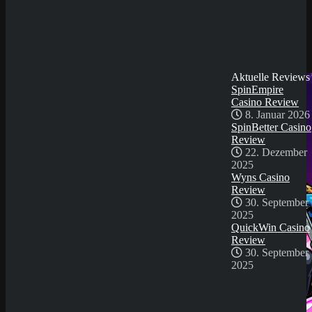
30. September
2025
QuickWin Casino
Review
30. September
2025
Demo Spiel
Aktuelle Reviews
SpinEmpire
Casino Review
8. Januar 2026
SpinBetter Casino
Review
22. Dezember
2025
Wyns Casino
Review
30. September
2025
QuickWin Casino
Review
30. September
2025