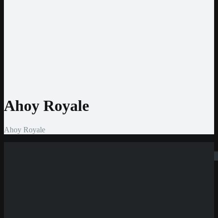
Jeton
CashtoCode
MiFinity
MuchBetter
Auszahlmethoden
Bank Überweisung
MasterCard
Visa
Skrill
Bitcoin
Ahoy Royale
Ahoy Royale
Suchen
Neue Casinos