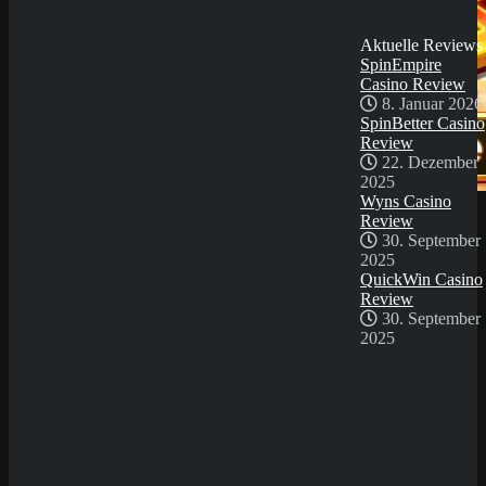
30. September
2025
Aktuelle Reviews
SpinEmpire
Casino Review
8. Januar 2026
SpinBetter Casino
Review
22. Dezember
2025
Wyns Casino
Demo Spiel
Review
30. September
2025
QuickWin Casino
Review
30. September
2025