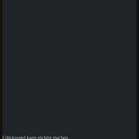
Save my name, email, and website in this
browser for the next time I comment.
Glücksspiel kann süchtig machen.