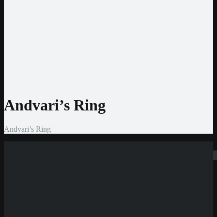
Jeton
CashtoCode
MiFinity
MuchBetter
Auszahlmethoden
Bank Überweisung
MasterCard
Visa
Skrill
Bitcoin
Andvari’s Ring
Andvari’s Ring
Suchen
Neue Casinos