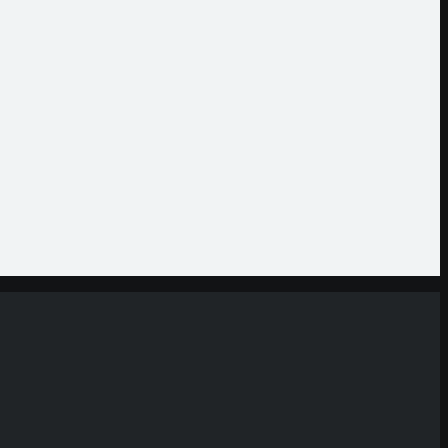
Suchen
Suchen
Neue Casinos
Prestige