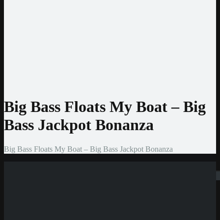
Jeton
CashtoCode
MiFinity
MuchBetter
Auszahlmethoden
Bank Überweisung
MasterCard
Visa
Skrill
Bitcoin
Big Bass Floats My Boat – Big
Bass Jackpot Bonanza
Big Bass Floats My Boat – Big Bass Jackpot Bonanza
Suchen
Neue Casinos