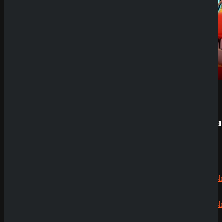
Wyns
Casino
Review
QuickWin
Casino
Review
Betista
Casino
Review
Neueste
Kommenta
Alex
zu
Dazard
rami
zu
CryptoRus
Jens
zu
CryptoRush
200% bis
zu 2.500€