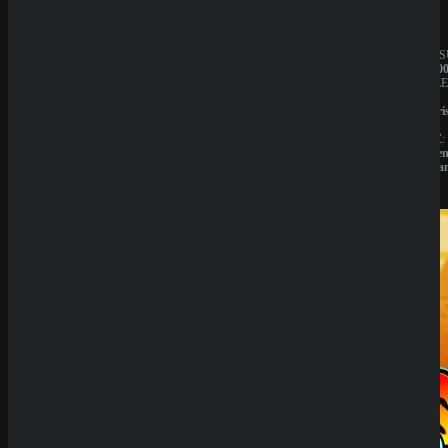
JAHRESUMSATZ:
JAHRES
1.000.000€
1.000.00
BESITZER:
BESITZE
Liernin
Liernin
Enterprises
Enterpri
LTD
LTD
LIZENZ:
LIZENZ:
Komoren
Komore
(Anjouan)
(Anjoua
Neueste
Beiträge
SpinEmpir
e Casino
Review
SpinBetter
Casino
Review