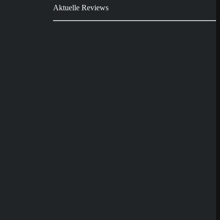
Aktuelle Reviews