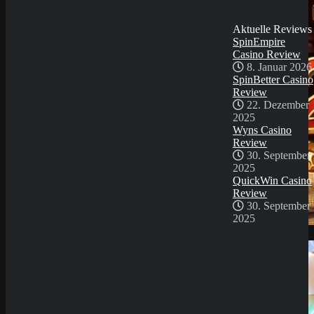
30. September
2025
Aktuelle Reviews
SpinEmpire
Casino Review
8. Januar 2026
SpinBetter Casino
Review
22. Dezember
2025
Wyns Casino
Review
30. September
2025
QuickWin Casino
Review
30. September
2025
Demo Spiel