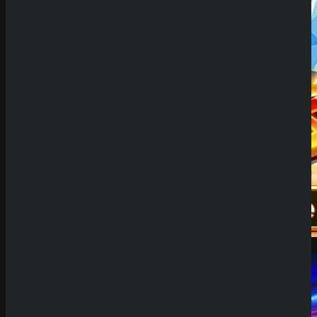
Demo Spiel