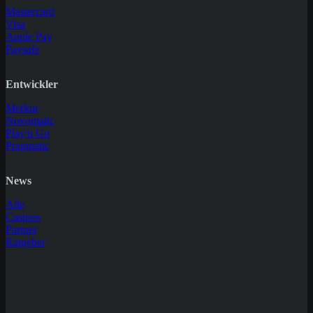
Mastercard
Visa
Apple Pay
Paysafe
Entwickler
Merkur
Novomatic
Play'n Go
Pragmatic
News
Alle
Casinos
Partner
Ratgeber