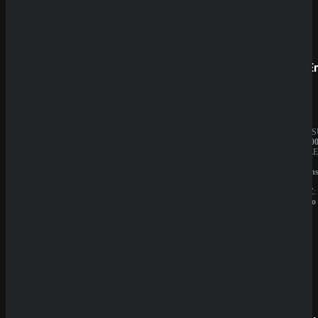
Prestige
SpinE
BESITZER:
JAHRES
Aurevia
10.000.0
IT
BESITZE
Group
GBL
LIZENZ:
Solution
Curacao
N.V.
LIZENZ:
Curacao