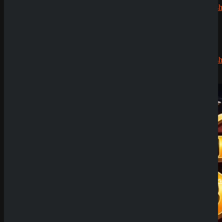
CryptoRush
200% bis
zu 2.500€
Robert99
zu
Submit
CryptoRush
Sicher dir einen 100% Bonus bis 500€ und spiele
200% bis
Forest Scorpion
zu 2.500€
Try Our Featured Games
News
SpinEmpire Casino
Review
8. Januar 2026
SpinBetter Casino
Review
22. Dezember
2025
Wyns Casino Revie
30. September
2025
QuickWin Casino
Review