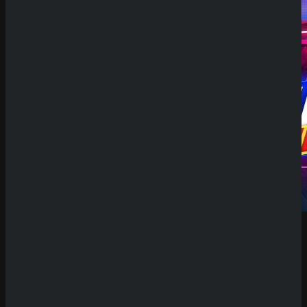
Demo Spiel
Willkommen auf unserer Plattform für Demo
Slots! Hier hast du die einzigartige Möglichkeit,
eine riesige Auswahl an Spielautomaten
kostenlos und ohne Risiko zu testen. Unsere