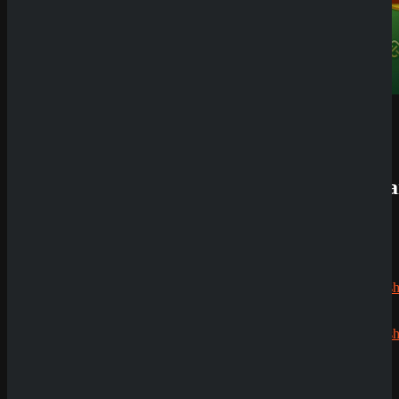
Review
QuickWin
Casino
Review
Betista
Casino
Review
Neueste
Kommenta
Alex
zu
Dazard
rami
zu
CryptoRus
Jens
zu
CryptoRush
200% bis
zu 2.500€
Silizi
zu