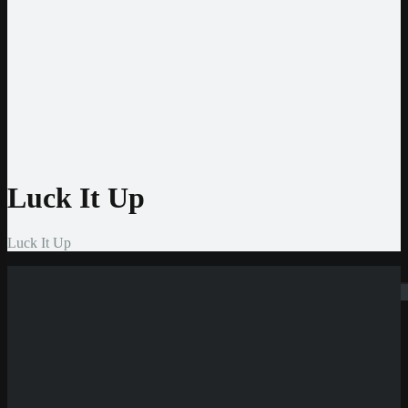
Jeton
CashtoCode
MiFinity
MuchBetter
Auszahlmethoden
Bank Überweisung
MasterCard
Visa
Skrill
Bitcoin
Luck It Up
Luck It Up
Suchen
Neue Casinos