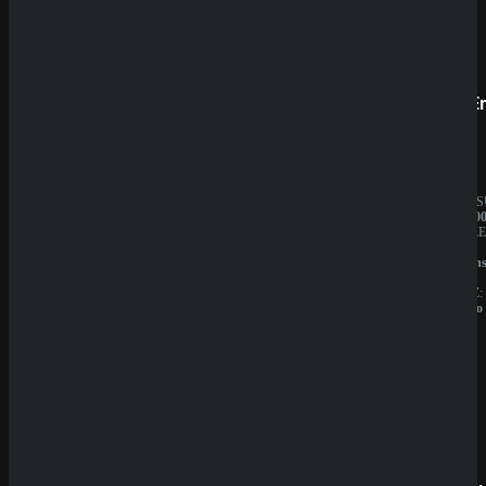
Prestige
SpinE
BESITZER:
JAHRES
Aurevia
10.000.0
IT
BESITZE
Group
GBL
LIZENZ:
Solution
Curacao
N.V.
LIZENZ:
Curacao