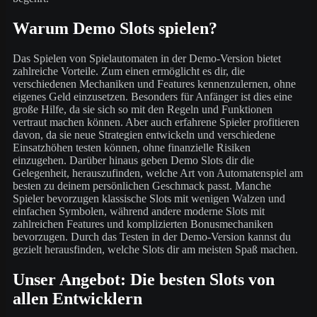
Warum Demo Slots spielen?
Das Spielen von Spielautomaten in der Demo-Version bietet
zahlreiche Vorteile. Zum einen ermöglicht es dir, die
verschiedenen Mechaniken und Features kennenzulernen, ohne
eigenes Geld einzusetzen. Besonders für Anfänger ist dies eine
große Hilfe, da sie sich so mit den Regeln und Funktionen
vertraut machen können. Aber auch erfahrene Spieler profitieren
davon, da sie neue Strategien entwickeln und verschiedene
Einsatzhöhen testen können, ohne finanzielle Risiken
einzugehen. Darüber hinaus geben Demo Slots dir die
Gelegenheit, herauszufinden, welche Art von Automatenspiel am
besten zu deinem persönlichen Geschmack passt. Manche
Spieler bevorzugen klassische Slots mit wenigen Walzen und
einfachen Symbolen, während andere moderne Slots mit
zahlreichen Features und komplizierten Bonusmechaniken
bevorzugen. Durch das Testen in der Demo-Version kannst du
gezielt herausfinden, welche Slots dir am meisten Spaß machen.
Unser Angebot: Die besten Slots von
allen Entwicklern