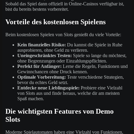
Sobald das Spiel dann offiziell in Online-Casinos verfügbar ist,
bist du bereits bestens vorbereitet.
Vorteile des kostenlosen Spielens
Beim kostenlosen Spielen von Slots genießt du viele Vorteile:
Kein finanzielles Risiko:
Du kannst die Spiele in Ruhe
ausprobieren, ohne Geld zu verlieren.
Uneingeschränktes Testen:
Spiele so lange du möchtest,
ohne Begrenzungen oder Einzahlungspflichten.
Perfekt für Anfänger:
Lerne die Regeln, Funktionen und
Gewinnchancen ohne Druck kennen.
Optimale Vorbereitung:
Teste verschiedene Strategien,
bevor du echtes Geld setzt.
Entdecke neue Lieblingsspiele:
Probiere eine Vielzahl
von Slots aus und finde heraus, welche dir am meisten
Spaß machen.
Die wichtigsten Features von Demo
Slots
Moderne Spielautomaten haben eine Vielzahl von Funktionen,