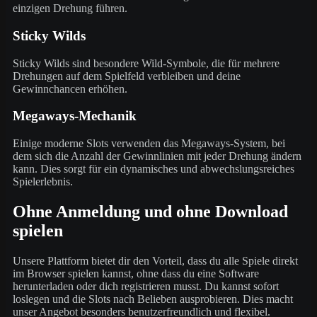
einzigen Drehung führen.
Sticky Wilds
Sticky Wilds sind besondere Wild-Symbole, die für mehrere
Drehungen auf dem Spielfeld verbleiben und deine
Gewinnchancen erhöhen.
Megaways-Mechanik
Einige moderne Slots verwenden das Megaways-System, bei
dem sich die Anzahl der Gewinnlinien mit jeder Drehung ändern
kann. Dies sorgt für ein dynamisches und abwechslungsreiches
Spielerlebnis.
Ohne Anmeldung und ohne Download
spielen
Unsere Plattform bietet dir den Vorteil, dass du alle Spiele direkt
im Browser spielen kannst, ohne dass du eine Software
herunterladen oder dich registrieren musst. Du kannst sofort
loslegen und die Slots nach Belieben ausprobieren. Dies macht
unser Angebot besonders benutzerfreundlich und flexibel.