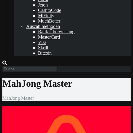
Jeton
CashtoCode
MiFinity
MuchBetter
Auszahlmethoden
Bank Überweisung
MasterCard
Visa
Skrill
Bitcoin
MahJong Master
MahJong Master