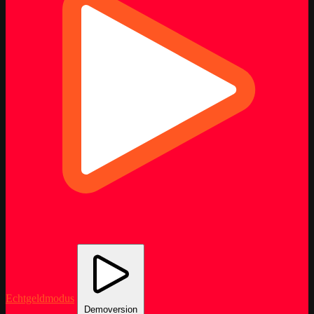
Echtgeldmodus
Demoversion