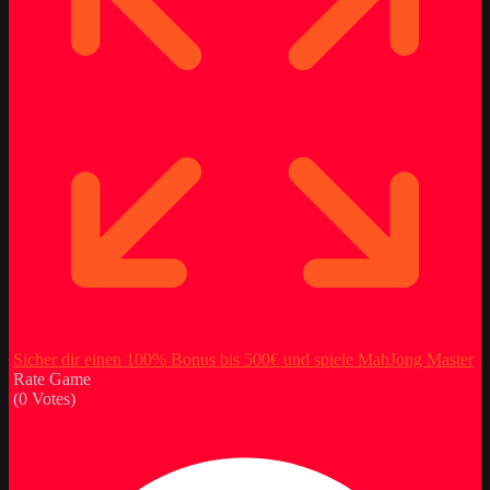
Sicher dir einen 100% Bonus bis 500€ und spiele MahJong Master
Rate Game
(
0
Votes)