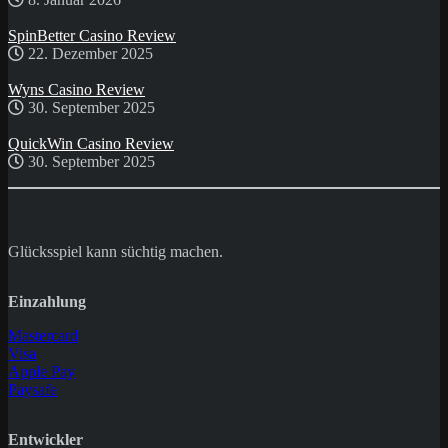
SpinBetter Casino Review
22. Dezember 2025
Wyns Casino Review
30. September 2025
QuickWin Casino Review
30. September 2025
Glücksspiel kann süchtig machen.
Einzahlung
Mastercard
Visa
Apple Pay
Paysafe
Entwickler