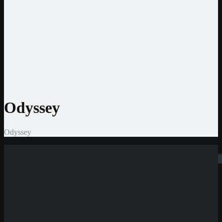
Jeton
CashtoCode
MiFinity
MuchBetter
Auszahlmethoden
Bank Überweisung
MasterCard
Visa
Skrill
Bitcoin
Odyssey
Odyssey
Suchen
Neue Casinos