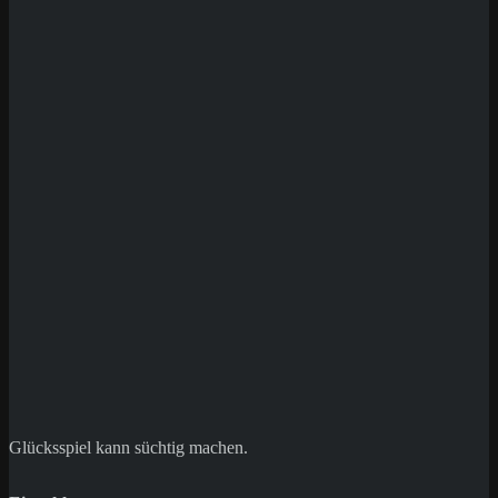
Save my name, email, and website in this
browser for the next time I comment.
Glücksspiel kann süchtig machen.