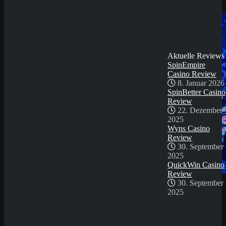
30. September
Demo Spiel
2025
QuickWin Casino
Review
30. September
2025
Aktuelle Reviews
SpinEmpire
Casino Review
8. Januar 2026
SpinBetter Casino
Review
22. Dezember
2025
Wyns Casino
Review
30. September
2025
QuickWin Casino
Review
Demo Spiel
30. September
2025
Willkommen auf unserer Plattform für Demo
Slots! Hier hast du die einzigartige Möglichkeit,