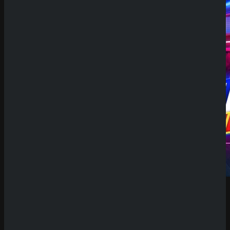
Demo Spiel
Willkommen auf unserer Plattform für Demo
Slots! Hier hast du die einzigartige Möglichkeit,