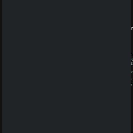
Prestige
SpinE
BESITZER:
JAHRES
Aurevia
10.000.0
IT
BESITZE
Group
GBL
LIZENZ:
Solution
Curacao
N.V.
LIZENZ:
Curacao