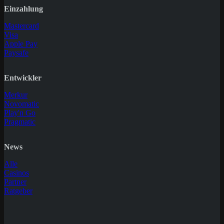
Einzahlung
Mastercard
Visa
Apple Pay
Paysafe
Entwickler
Merkur
Novomatic
Play'n Go
Pragmatic
News
Alle
Casinos
Partner
Ratgeber