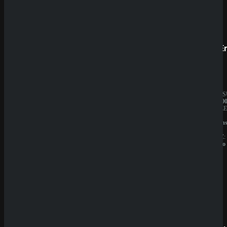
Prestige
SpinE
BESITZER:
JAHRES
Aurevia
10.000.0
IT
BESITZE
Group
GBL
LIZENZ:
Solution
Curacao
N.V.
LIZENZ:
Curacao