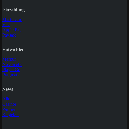
Einzahlung
Mastercard
Visa
Apple Pay
Paysafe
Entwickler
Merkur
Novomatic
Play'n Go
Pragmatic
News
Alle
Casinos
Partner
Ratgeber