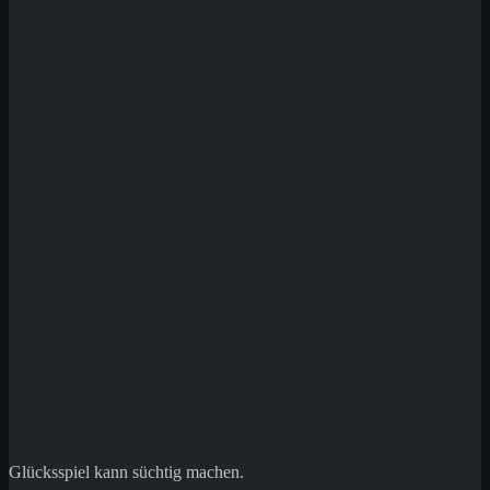
Save my name, email, and website in this
browser for the next time I comment.
Glücksspiel kann süchtig machen.