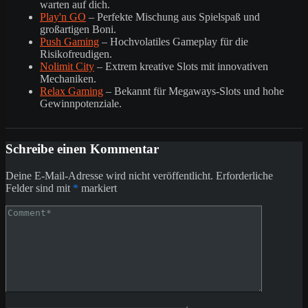
warten auf dich.
Play'n GO
– Perfekte Mischung aus Spielspaß und
großartigen Boni.
Push Gaming
– Hochvolatiles Gameplay für die
Risikofreudigen.
Nolimit City
– Extrem kreative Slots mit innovativen
Mechaniken.
Relax Gaming
– Bekannt für Megaways-Slots und hohe
Gewinnpotenziale.
Schreibe einen Kommentar
Deine E-Mail-Adresse wird nicht veröffentlicht.
Erforderliche
Felder sind mit
*
markiert