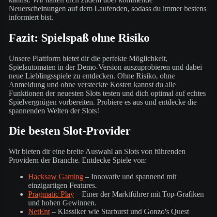
Neuerscheinungen auf dem Laufenden, sodass du immer bestens
informiert bist.
Fazit: Spielspaß ohne Risiko
Unsere Plattform bietet dir die perfekte Möglichkeit,
Spielautomaten in der Demo-Version auszuprobieren und dabei
neue Lieblingsspiele zu entdecken. Ohne Risiko, ohne
Anmeldung und ohne versteckte Kosten kannst du alle
Funktionen der neuesten Slots testen und dich optimal auf echtes
Spielvergnügen vorbereiten. Probiere es aus und entdecke die
spannenden Welten der Slots!
Die besten Slot-Provider
Wir bieten dir eine breite Auswahl an Slots von führenden
Providern der Branche. Entdecke Spiele von:
Hacksaw Gaming
– Innovativ und spannend mit
einzigartigen Features.
Pragmatic Play
– Einer der Marktführer mit Top-Grafiken
und hohen Gewinnen.
NetEnt
– Klassiker wie Starburst und Gonzo's Quest