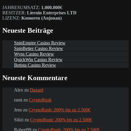
JAHRESUMSATZ:
1.000.000€
BESITZER:
Liernin Enterprises LTD
LIZENZ:
Komoren (Anjouan)
Neueste Beiträge
SpinEmpire Casino Review
SpinBetter Casino Review
Wyns Casino Review
QuickWin Casino Review
Betista Casino Review
Neueste Kommentare
Alex
zu
Dazard
rami
zu
CryptoRush
Jens
zu
CryptoRush: 200% bis zu 2.500€
Silizi
zu
CryptoRush: 200% bis zu 2.500€
Robert99
zu
CryptoRush: 200% bis zu 2.500€