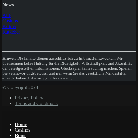
News
Alle
Casinos
Partner
Ratgeber
Hinweis
Die Inhalte dienen ausschließlich zu Informationszwecken. Wir
übernehmen keine Haftung für die Richtigkeit, Vollständigkeit und Aktualität
der bereitgestellten Informationen. Glücksspiel kann süchtig machen. Spielen
Sie verantwortungsbewusst und nur, wenn Sie das gesetzliche Mindestalter
erreicht haben. Hilfe auf gambleaware.org
© Copyright 2024
Privacy Policy
Terms and Conditions
Home
Casinos
Bonis