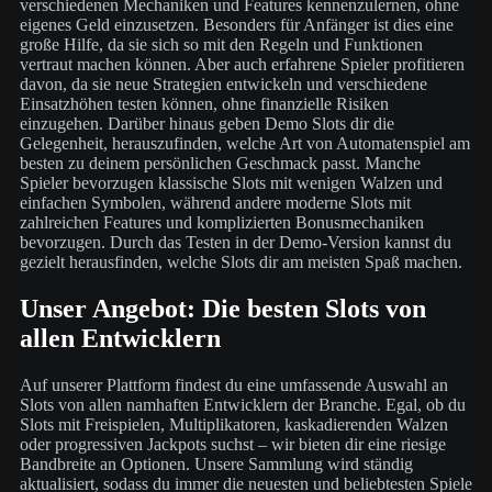
verschiedenen Mechaniken und Features kennenzulernen, ohne
eigenes Geld einzusetzen. Besonders für Anfänger ist dies eine
große Hilfe, da sie sich so mit den Regeln und Funktionen
vertraut machen können. Aber auch erfahrene Spieler profitieren
davon, da sie neue Strategien entwickeln und verschiedene
Einsatzhöhen testen können, ohne finanzielle Risiken
einzugehen. Darüber hinaus geben Demo Slots dir die
Gelegenheit, herauszufinden, welche Art von Automatenspiel am
besten zu deinem persönlichen Geschmack passt. Manche
Spieler bevorzugen klassische Slots mit wenigen Walzen und
einfachen Symbolen, während andere moderne Slots mit
zahlreichen Features und komplizierten Bonusmechaniken
bevorzugen. Durch das Testen in der Demo-Version kannst du
gezielt herausfinden, welche Slots dir am meisten Spaß machen.
Unser Angebot: Die besten Slots von
allen Entwicklern
Auf unserer Plattform findest du eine umfassende Auswahl an
Slots von allen namhaften Entwicklern der Branche. Egal, ob du
Slots mit Freispielen, Multiplikatoren, kaskadierenden Walzen
oder progressiven Jackpots suchst – wir bieten dir eine riesige
Bandbreite an Optionen. Unsere Sammlung wird ständig
aktualisiert, sodass du immer die neuesten und beliebtesten Spiele