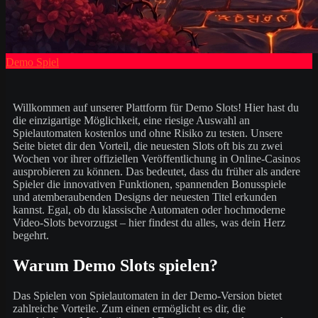
Demo Spiel
Willkommen auf unserer Plattform für Demo Slots! Hier hast du
die einzigartige Möglichkeit, eine riesige Auswahl an
Spielautomaten kostenlos und ohne Risiko zu testen. Unsere
Seite bietet dir den Vorteil, die neuesten Slots oft bis zu zwei
Wochen vor ihrer offiziellen Veröffentlichung in Online-Casinos
ausprobieren zu können. Das bedeutet, dass du früher als andere
Spieler die innovativen Funktionen, spannenden Bonusspiele
und atemberaubenden Designs der neuesten Titel erkunden
kannst. Egal, ob du klassische Automaten oder hochmoderne
Video-Slots bevorzugst – hier findest du alles, was dein Herz
begehrt.
Warum Demo Slots spielen?
Das Spielen von Spielautomaten in der Demo-Version bietet
zahlreiche Vorteile. Zum einen ermöglicht es dir, die