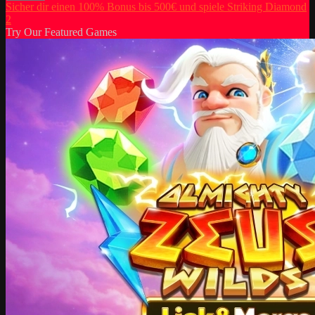
Sicher dir einen 100% Bonus bis 500€ und spiele Striking Diamond
2
Try Our Featured Games