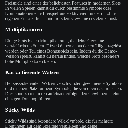
Freispiele sind eines der beliebtesten Features in modernen Slots.
In vielen Spielen kannst du durch bestimmte Symbole oder
Kombinationen eine Freispielrunde aktivieren, in der du ohne
eigenen Einsatz drehst und trotzdem Gewinne erzielen kannst.
Multiplikatoren
Einige Slots bieten Multiplikatoren, die deine Gewinne
vervielfachen können. Diese können entweder zufällig ausgelöst
werden oder Teil eines Bonusspiels sein. Indem du die Demo-
Version spielst, kannst du herausfinden, welche Slots besonders
hohe Multiplikatoren bieten.
Kaskadierende Walzen
Bei kaskadierenden Walzen verschwinden gewinnende Symbole
und machen Platz für neue Symbole, die von oben nachrutschen.
Dies kann zu mehreren aufeinanderfolgenden Gewinnen in einer
einzigen Drehung führen.
Sticky Wilds
Sticky Wilds sind besondere Wild-Symbole, die für mehrere
Drehungen auf dem Spielfeld verbleiben und deine