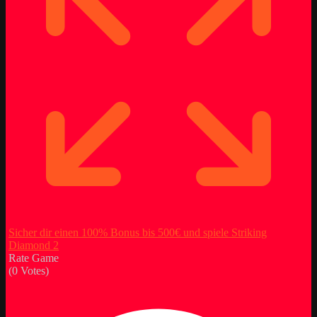
Sicher dir einen 100% Bonus bis 500€ und spiele Striking
Diamond 2
Rate Game
(
0
Votes)