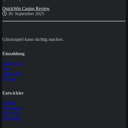
QuickWin Casino Review
30. September 2025
Glücksspiel kann süchtig machen.
Einzahlung
Mastercard
Visa
Apple Pay
Paysafe
Entwickler
Merkur
Novomatic
Play'n Go
Pragmatic