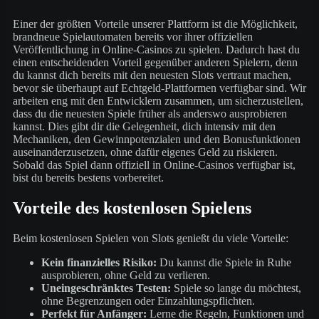
Einer der größten Vorteile unserer Plattform ist die Möglichkeit,
brandneue Spielautomaten bereits vor ihrer offiziellen
Veröffentlichung in Online-Casinos zu spielen. Dadurch hast du
einen entscheidenden Vorteil gegenüber anderen Spielern, denn
du kannst dich bereits mit den neuesten Slots vertraut machen,
bevor sie überhaupt auf Echtgeld-Plattformen verfügbar sind. Wir
arbeiten eng mit den Entwicklern zusammen, um sicherzustellen,
dass du die neuesten Spiele früher als anderswo ausprobieren
kannst. Dies gibt dir die Gelegenheit, dich intensiv mit den
Mechaniken, den Gewinnpotenzialen und den Bonusfunktionen
auseinanderzusetzen, ohne dafür eigenes Geld zu riskieren.
Sobald das Spiel dann offiziell in Online-Casinos verfügbar ist,
bist du bereits bestens vorbereitet.
Vorteile des kostenlosen Spielens
Beim kostenlosen Spielen von Slots genießt du viele Vorteile:
Kein finanzielles Risiko:
Du kannst die Spiele in Ruhe
ausprobieren, ohne Geld zu verlieren.
Uneingeschränktes Testen:
Spiele so lange du möchtest,
ohne Begrenzungen oder Einzahlungspflichten.
Perfekt für Anfänger:
Lerne die Regeln, Funktionen und