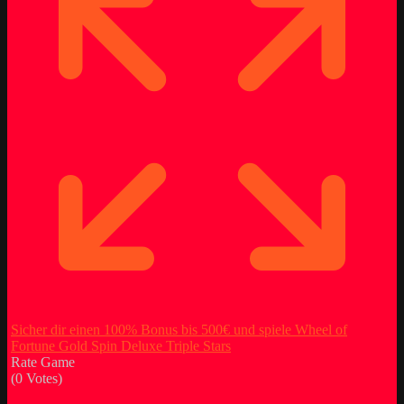
Sicher dir einen 100% Bonus bis 500€ und spiele Wheel of
Fortune Gold Spin Deluxe Triple Stars
Rate Game
(
0
Votes)