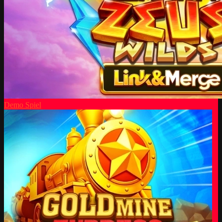
Demo Spiel