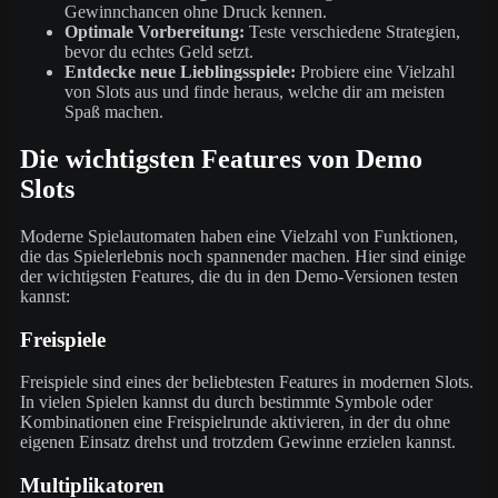
Gewinnchancen ohne Druck kennen.
Optimale Vorbereitung:
Teste verschiedene Strategien,
bevor du echtes Geld setzt.
Entdecke neue Lieblingsspiele:
Probiere eine Vielzahl
von Slots aus und finde heraus, welche dir am meisten
Spaß machen.
Die wichtigsten Features von Demo
Slots
Moderne Spielautomaten haben eine Vielzahl von Funktionen,
die das Spielerlebnis noch spannender machen. Hier sind einige
der wichtigsten Features, die du in den Demo-Versionen testen
kannst:
Freispiele
Freispiele sind eines der beliebtesten Features in modernen Slots.
In vielen Spielen kannst du durch bestimmte Symbole oder
Kombinationen eine Freispielrunde aktivieren, in der du ohne
eigenen Einsatz drehst und trotzdem Gewinne erzielen kannst.
Multiplikatoren