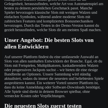
Gelegenheit, herauszufinden, welche Art von Automatenspiel am
besten zu deinem persönlichen Geschmack passt. Manche
Spieler bevorzugen klassische Slots mit wenigen Walzen und
einfachen Symbolen, während andere moderne Slots mit
zahlreichen Features und komplizierten Bonusmechaniken
bevorzugen. Durch das Testen in der Demo-Version kannst du
gezielt herausfinden, welche Slots dir am meisten Spaß machen.
Unser Angebot: Die besten Slots von
allen Entwicklern
Auf unserer Plattform findest du eine umfassende Auswahl an
Slots von allen namhaften Entwicklern der Branche. Egal, ob du
Slots mit Freispielen, Multiplikatoren, kaskadierenden Walzen
oder progressiven Jackpots suchst – wir bieten dir eine riesige
Bandbreite an Optionen. Unsere Sammlung wird ständig
aktualisiert, sodass du immer die neuesten und beliebtesten Spiele
ausprobieren kannst. Ein weiterer Vorteil unserer Plattform ist,
dass du keine Anmeldung oder Software-Downloads benötigst.
Alle Spiele sind direkt in deinem Browser spielbar, ohne
versteckte Kosten oder Verpflichtungen.
Die neuesten Slots zuerst testen