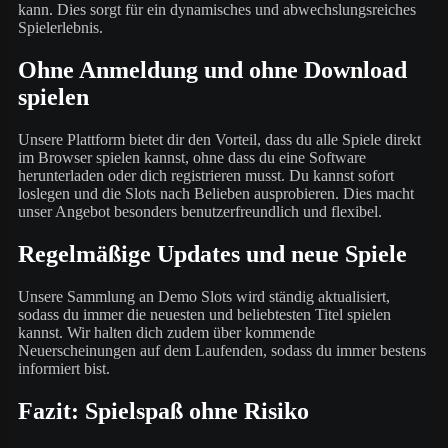
kann. Dies sorgt für ein dynamisches und abwechslungsreiches
Spielerlebnis.
Ohne Anmeldung und ohne Download
spielen
Unsere Plattform bietet dir den Vorteil, dass du alle Spiele direkt
im Browser spielen kannst, ohne dass du eine Software
herunterladen oder dich registrieren musst. Du kannst sofort
loslegen und die Slots nach Belieben ausprobieren. Dies macht
unser Angebot besonders benutzerfreundlich und flexibel.
Regelmäßige Updates und neue Spiele
Unsere Sammlung an Demo Slots wird ständig aktualisiert,
sodass du immer die neuesten und beliebtesten Titel spielen
kannst. Wir halten dich zudem über kommende
Neuerscheinungen auf dem Laufenden, sodass du immer bestens
informiert bist.
Fazit: Spielspaß ohne Risiko