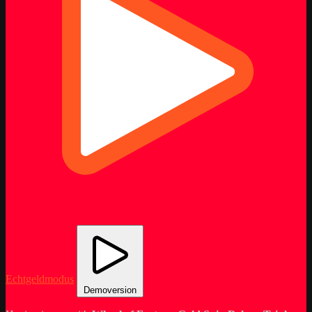
Echtgeldmodus
Demoversion