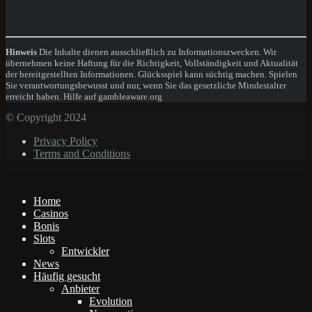
Hinweis
Die Inhalte dienen ausschließlich zu Informationszwecken. Wir
übernehmen keine Haftung für die Richtigkeit, Vollständigkeit und Aktualität
der bereitgestellten Informationen. Glücksspiel kann süchtig machen. Spielen
Sie verantwortungsbewusst und nur, wenn Sie das gesetzliche Mindestalter
erreicht haben. Hilfe auf gambleaware.org
© Copyright 2024
Privacy Policy
Terms and Conditions
Home
Casinos
Bonis
Slots
Entwickler
News
Häufig gesucht
Anbieter
Evolution