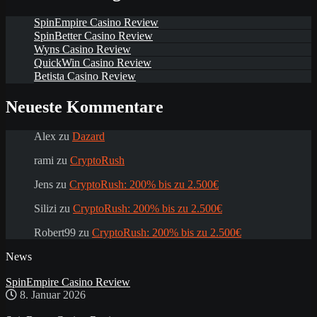
SpinEmpire Casino Review
SpinBetter Casino Review
Wyns Casino Review
QuickWin Casino Review
Betista Casino Review
Neueste Kommentare
Alex
zu
Dazard
rami
zu
CryptoRush
Jens
zu
CryptoRush: 200% bis zu 2.500€
Silizi
zu
CryptoRush: 200% bis zu 2.500€
Robert99
zu
CryptoRush: 200% bis zu 2.500€
News
SpinEmpire Casino Review
8. Januar 2026