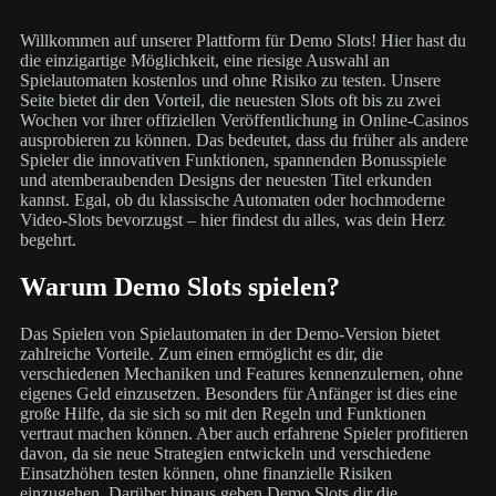
Willkommen auf unserer Plattform für Demo Slots! Hier hast du
die einzigartige Möglichkeit, eine riesige Auswahl an
Spielautomaten kostenlos und ohne Risiko zu testen. Unsere
Seite bietet dir den Vorteil, die neuesten Slots oft bis zu zwei
Wochen vor ihrer offiziellen Veröffentlichung in Online-Casinos
ausprobieren zu können. Das bedeutet, dass du früher als andere
Spieler die innovativen Funktionen, spannenden Bonusspiele
und atemberaubenden Designs der neuesten Titel erkunden
kannst. Egal, ob du klassische Automaten oder hochmoderne
Video-Slots bevorzugst – hier findest du alles, was dein Herz
begehrt.
Warum Demo Slots spielen?
Das Spielen von Spielautomaten in der Demo-Version bietet
zahlreiche Vorteile. Zum einen ermöglicht es dir, die
verschiedenen Mechaniken und Features kennenzulernen, ohne
eigenes Geld einzusetzen. Besonders für Anfänger ist dies eine
große Hilfe, da sie sich so mit den Regeln und Funktionen
vertraut machen können. Aber auch erfahrene Spieler profitieren
davon, da sie neue Strategien entwickeln und verschiedene
Einsatzhöhen testen können, ohne finanzielle Risiken
einzugehen. Darüber hinaus geben Demo Slots dir die