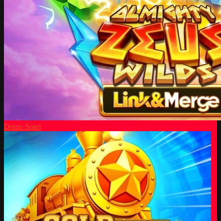
Demo Spiel