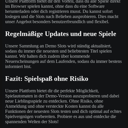
Unsere Plattform bietet dir den Vorteil, dass du alle Spiele direkt
im Browser spielen kannst, ohne dass du eine Software
herunterladen oder dich registrieren musst. Du kannst sofort
loslegen und die Slots nach Belieben ausprobieren. Dies macht
unser Angebot besonders benutzerfreundlich und flexibel.
Regelmäßige Updates und neue Spiele
Unsere Sammlung an Demo Slots wird ständig aktualisiert,
sodass du immer die neuesten und beliebtesten Titel spielen
kannst. Wir halten dich zudem über kommende
Neuerscheinungen auf dem Laufenden, sodass du immer bestens
informiert bist.
Fazit: Spielspaß ohne Risiko
Unsere Plattform bietet dir die perfekte Möglichkeit,
Spielautomaten in der Demo-Version auszuprobieren und dabei
neue Lieblingsspiele zu entdecken. Ohne Risiko, ohne
Anmeldung und ohne versteckte Kosten kannst du alle
Funktionen der neuesten Slots testen und dich optimal auf echtes
Spielvergnügen vorbereiten. Probiere es aus und entdecke die
spannenden Welten der Slots!