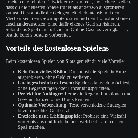
arbeiten eng mit den Entwicklern zusammen, um sicherzustellen,
dass du die neuesten Spiele früher als anderswo ausprobieren
kannst. Dies gibt dir die Gelegenheit, dich intensiv mit den
Mechaniken, den Gewinnpotenzialen und den Bonusfunktionen
auseinanderzusetzen, ohne dafür eigenes Geld zu riskieren.
Sobald das Spiel dann offiziell in Online-Casinos verfügbar ist,
bist du bereits bestens vorbereitet.
Vorteile des kostenlosen Spielens
Beim kostenlosen Spielen von Slots genießt du viele Vorteile:
Kein finanzielles Risiko:
Du kannst die Spiele in Ruhe
ausprobieren, ohne Geld zu verlieren.
Uneingeschränktes Testen:
Spiele so lange du möchtest,
ohne Begrenzungen oder Einzahlungspflichten.
Perfekt für Anfänger:
Lerne die Regeln, Funktionen und
Gewinnchancen ohne Druck kennen.
Optimale Vorbereitung:
Teste verschiedene Strategien,
bevor du echtes Geld setzt.
Entdecke neue Lieblingsspiele:
Probiere eine Vielzahl
von Slots aus und finde heraus, welche dir am meisten
Spaß machen.