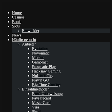
Home
Casinos
Bonis
Slots
Entwickler
News
Häufig gesucht
Anbieter
Evolution
Novomatic
Merkur
Gamomat
Pragmatic Play
Hacksaw Gaming
NoLimit City
Play’n GO
Big Time Gaming
Einzahlmethoden
Bank Überweisung
Paysafecard
MasterCard
Visa
Skrill