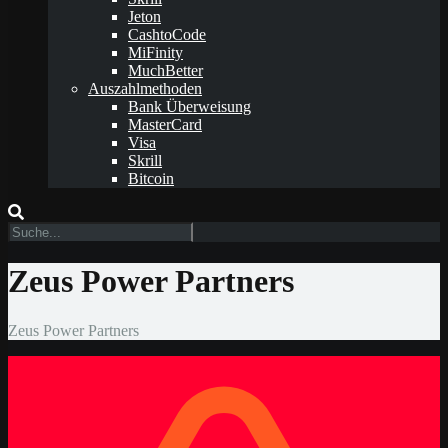
Jeton
CashtoCode
MiFinity
MuchBetter
Auszahlmethoden
Bank Überweisung
MasterCard
Visa
Skrill
Bitcoin
Zeus Power Partners
Zeus Power Partners