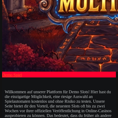
Demo Spiel
Willkommen auf unserer Plattform für Demo Slots! Hier hast du
die einzigartige Möglichkeit, eine riesige Auswahl an
Spielautomaten kostenlos und ohne Risiko zu testen. Unsere
Seite bietet dir den Vorteil, die neuesten Slots oft bis zu zwei
Wochen vor ihrer offiziellen Veröffentlichung in Online-Casinos
ausprobieren zu können. Das bedeutet, dass du früher als andere