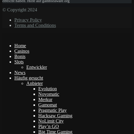
erreicht haben. Hilfe auf gambleaware.org
© Copyright 2024
Privacy Policy
Terms and Conditions
Home
Casinos
Bonis
Slots
Entwickler
News
Häufig gesucht
Anbieter
Evolution
Novomatic
Merkur
Gamomat
Pragmatic Play
Hacksaw Gaming
NoLimit City
Play’n GO
Big Time Gaming