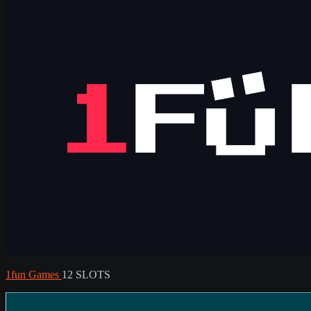
1fun Games
12 SLOTS