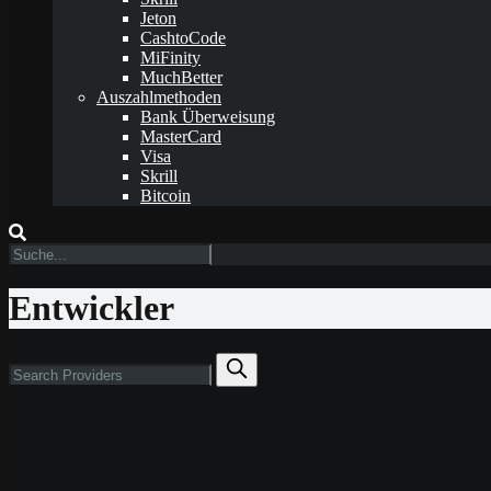
Jeton
CashtoCode
MiFinity
MuchBetter
Auszahlmethoden
Bank Überweisung
MasterCard
Visa
Skrill
Bitcoin
Entwickler