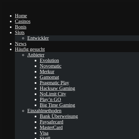
Home
Casinos
Bonis
Slots
Entwickler
News
Häufig gesucht
Anbieter
Evolution
Novomatic
Merkur
Gamomat
Pragmatic Play
Hacksaw Gaming
NoLimit City
Play’n GO
Big Time Gaming
Einzahlmethoden
Bank Überweisung
Paysafecard
MasterCard
Visa
Skrill