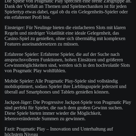
Die Spiele von Pragmatic Play sprechen eine breite Zielgruppe an.
Dank der Vielfalt an Themen und Spielmechaniken ist für jeden
Spielertyp etwas dabei, egal ob du ein Gelegenheits-Spieler oder
ein erfahrener Profi bist.
Einsteiger: Für Neulinge bieten die einfacheren Slots mit klaren
Regeln und niedriger Volatilität eine ideale Gelegenheit, das
Casino-Spiel zu genießen, ohne sich übermäßig mit komplexen
Features auseinandersetzen zu müssen.
Erfahrene Spieler: Erfahrene Spieler, die auf der Suche nach
anspruchsvolleren Funktionen, hohen Einsätzen und größeren
Gewinnmöglichkeiten sind, werden sich in den hochvolatile Slots
von Pragmatic Play wohlfühlen.
Mobile Spieler: Alle Pragmatic Play-Spiele sind vollständig
mobiloptimiert, sodass Spieler ihre Lieblingsspiele jederzeit und
überall auf Smartphones und Tablets genießen können.
Jackpot-Jäger: Die Progressive Jackpot-Spiele von Pragmatic Play
sind perfekt für Spieler, die nach dem großen Gewinn suchen.
Diese Spiele bieten immer wieder die Möglichkeit,
lebensverändernde Summen zu gewinnen.
Fazit: Pragmatic Play – Innovation und Unterhaltung auf
höchstem Niveau