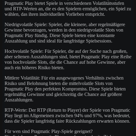
Pragmatic Play bietet Spiele in verschiedenen Volatilitätsstufen
und RTP-Werten an, die es den Spielern ermöglichen, ein Spiel zu
wählen, das ihren individuellen Vorlieben entspricht.
Niedrigvolatile Spiele: Spieler, die kleinere, aber regelmäßigere
Gewinne bevorzugen, werden in den niedrigvolatile Slots von
Pragmatic Play fündig. Diese Spiele bieten eine konstante
Auszahlung und sind ideal für langfristige Spielsessions.
Hochvolatile Spiele: Für Spieler, die auf der Suche nach großen,
aber seltenen Auszahlungen sind, bietet Pragmatic Play eine Reihe
von hochvolatile Slots, die die Chance auf hohe Gewinne, aber
auch ein höheres Risiko bieten.
Mittlere Volatilität: Für ein ausgewogenes Verhältnis zwischen
Risiko und Belohnung bieten die mittelvolatile Slots von
Pragmatic Play den perfekten Kompromiss. Diese Spiele bieten
regelmäßig Gewinne und gleichzeitig die Chance auf größere
Auszahlungen.
RTP-Werte: Der RTP (Return to Player) der Spiele von Pragmatic
Play liegt im Allgemeinen zwischen 94% und 97%, was bedeutet,
dass die Spieler langfristig faire Rückzahlungen erwarten können.
Für wen sind Pragmatic Play-Spiele geeignet?