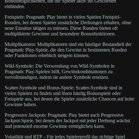
Bonusmöglichkeiten, die die Spieler aktiv ins Geschehen
einbinden.
Freispiele: Pragmatic Play bietet in vielen Spielen Freispiel-
Runden, bei denen Spieler zusätzliche Drehungen erhalten, ohne
neue Einsätze tätigen zu müssen. Diese Runden bieten oft
multiplikierte Gewinne und besondere Bonusfunktionen.
Multiplikatoren: Multiplikatoren sind ein häufiger Bestandteil der
Pragmatic Play-Spiele, die den Gewinn in bestimmten Runden
oder Funktionen erheblich steigern können.
Wild-Symbole: Die Verwendung von Wild-Symbolen in
Pragmatic Play-Spielen hilft, Gewinnkombinationen zu
vervollständigen, indem sie andere Symbole ersetzen.
Scatter-Symbole und Bonus-Spiele: Scatter-Symbole sind in
vielen Spielen zu finden und lösen häufig Bonusspiele oder
Freispiele aus, bei denen die Spieler zusätzliche Chancen auf hohe
Gewinne haben.
Progressive Jackpots: Pragmatic Play bietet auch Progressive
Jackpot-Spiele, bei denen der Jackpot mit jeder Drehung wächst
und potenziell enorme Gewinne ermöglichen kann.
Volatilität und RTP – Für jedes Spielerprofil das richtige Spiel