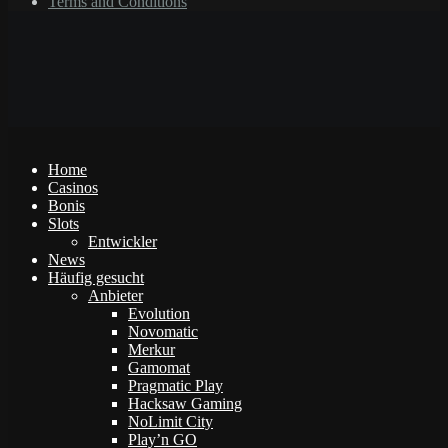
Terms and Conditions
Home
Casinos
Bonis
Slots
Entwickler
News
Häufig gesucht
Anbieter
Evolution
Novomatic
Merkur
Gamomat
Pragmatic Play
Hacksaw Gaming
NoLimit City
Play’n GO