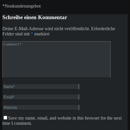
*Neukundenangebot
Schreibe einen Kommentar
Deine E-Mail-Adresse wird nicht veröffentlicht.
Erforderliche
Felder sind mit
*
markiert
Save my name, email, and website in this browser for the next
time I comment.