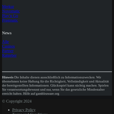
Merkur
Novomatic
Play'n Go
Pragmatic
News
Alle
Casinos
Partner
Ratgeber
Hinweis
Die Inhalte dienen ausschließlich zu Informationszwecken. Wir
übernehmen keine Haftung für die Richtigkeit, Vollständigkeit und Aktualität
der bereitgestellten Informationen. Glücksspiel kann süchtig machen. Spielen
Sie verantwortungsbewusst und nur, wenn Sie das gesetzliche Mindestalter
erreicht haben. Hilfe auf gambleaware.org
© Copyright 2024
Privacy Policy