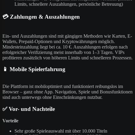
Limits, schnellere Auszahlungen, persönliche Betreuung)
💳
Zahlungen & Auszahlungen
Ein- und Auszahlungen sind mit gängigen Methoden wie Karten, E-
Wallets, Prepaid-Optionen und Kryptowährungen möglich.
Mindesteinzahlung liegt bei ca. 10 €. Auszahlungen erfolgen nach
erfolgreicher Verifizierung meist innerhalb von 1–3 Tagen. VIPs
profitieren zusätzlich von höheren Limits und schnelleren Prozessen.
📱
Mobile Spielerfahrung
Die Plattform ist mobiloptimiert und funktioniert reibungslos im
Browser – ganz ohne App. Navigation, Spiele und Bonusfunktionen
sind auch unterwegs ohne Einschränkungen nutzbar.
✅
Vor- und Nachteile
Vorteile
Sehr große Spieleauswahl mit über 10.000 Titeln