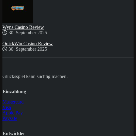
Wyns Casino Review
30. September 2025
QuickWin Casino Review
30. September 2025
Glücksspiel kann süchtig machen.
Einzahlung
Mastercard
Visa
Apple Pay
Paysafe
Entwickler