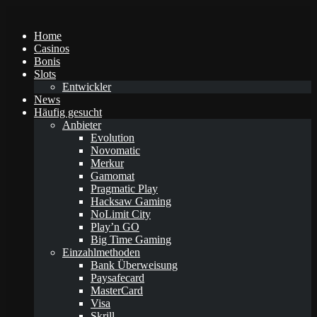
Home
Casinos
Bonis
Slots
Entwickler
News
Häufig gesucht
Anbieter
Evolution
Novomatic
Merkur
Gamomat
Pragmatic Play
Hacksaw Gaming
NoLimit City
Play’n GO
Big Time Gaming
Einzahlmethoden
Bank Überweisung
Paysafecard
MasterCard
Visa
Skrill