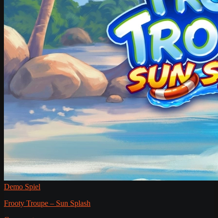
Demo Spiel
Frooty Troupe – Sun Splash