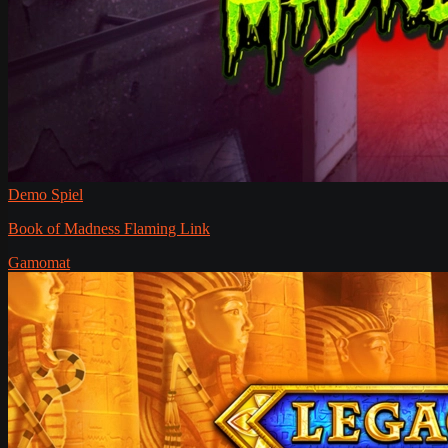
Demo Spiel
Book of Madness Flaming Link
Gamomat