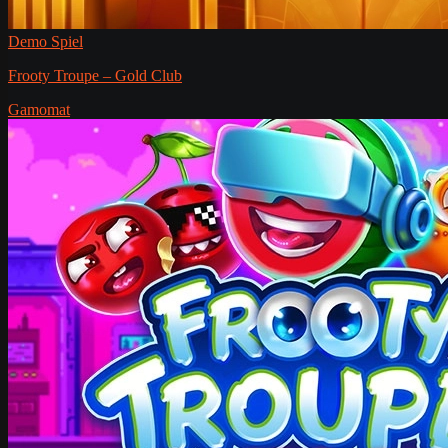
Demo Spiel
Frooty Troupe – Gold Club
Gamomat