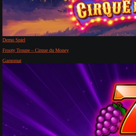
Demo Spiel
Frooty Troupe – Cirque du Money
Gamomat