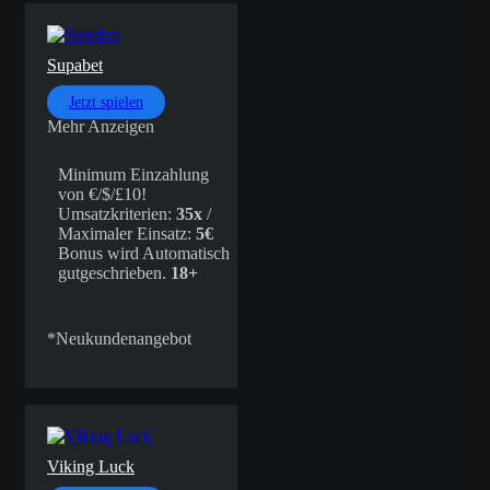
Supabet
Jetzt spielen
Mehr Anzeigen
Minimum Einzahlung
von €/$/£10!
Umsatzkriterien:
35x
/
Maximaler Einsatz:
5€
Bonus wird Automatisch
gutgeschrieben.
18+
*Neukundenangebot
Viking Luck