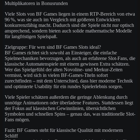
Multiplikatoren in Bonusrunden
Viele Slots von BF Games liegen in einem RTP-Bereich von etwa
96 %, was sie auch im Vergleich mit größeren Entwicklern
konkurrenzfähig macht. Dadurch sind die Spiele nicht nur optisch
ansprechend, sondern bieten auch solide mathematische Modelle
für langfristigen Spielspaß.
Zielgruppe: Für wen sind BF Games Slots ideal?
BF Games richtet sich sowohl an Einsteiger, die einfache
Spielmechaniken bevorzugen, als auch an erfahrene Slot-Fans, die
klassische Automatenspiele mit einem gewissen Extra schätzen.
Wer das Spielgefühl der alten Novoline- und Merkur-Zeiten
vermisst, wird sich in vielen BF-Games-Titeln sofort
zurechtfinden – mit dem Unterschied, dass hier moderne Technik
und optimierte Usability für ein rundes Spielerlebnis sorgen.
Viele Spieler schätzen außerdem die geringe Ablenkung durch
unnötige Animationen oder überladene Features. Stattdessen liegt
der Fokus auf klassischen Gewinnlinien, übersichtlichen
Symbolen und schnellen Spins – genau das, was traditionelle Slot-
Fans mögen.
Fazit: BF Games steht für klassische Qualität mit modernem
Schliff