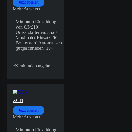
Jetzt spielen
Mehr Anzeigen
Minimum Einzahlung
von €/$/£10!
Umsatzkriterien:
35x
/
Maximaler Einsatz:
5€
Bonus wird Automatisch
gutgeschrieben.
18+
*Neukundenangebot
XON
Jetzt spielen
Mehr Anzeigen
Minimum Einzahlung