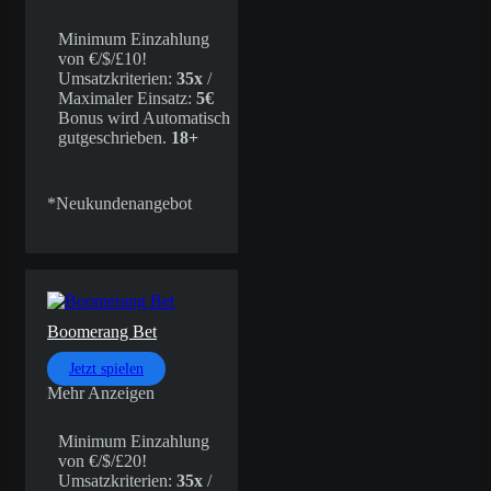
Minimum Einzahlung
von €/$/£10!
Umsatzkriterien:
35x
/
Maximaler Einsatz:
5€
Bonus wird Automatisch
gutgeschrieben.
18+
*Neukundenangebot
Boomerang Bet
Jetzt spielen
Mehr Anzeigen
Minimum Einzahlung
von €/$/£20!
Umsatzkriterien:
35x
/