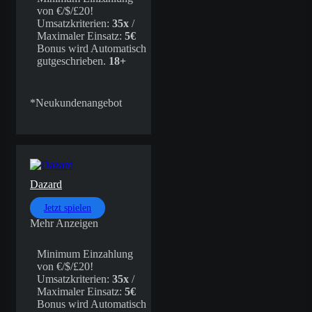
von €/$/£20!
Umsatzkriterien:
35x
/
Maximaler Einsatz:
5€
Bonus wird Automatisch
gutgeschrieben.
18+
*Neukundenangebot
Dazard
Jetzt spielen
Mehr Anzeigen
Minimum Einzahlung
von €/$/£20!
Umsatzkriterien:
35x
/
Maximaler Einsatz:
5€
Bonus wird Automatisch