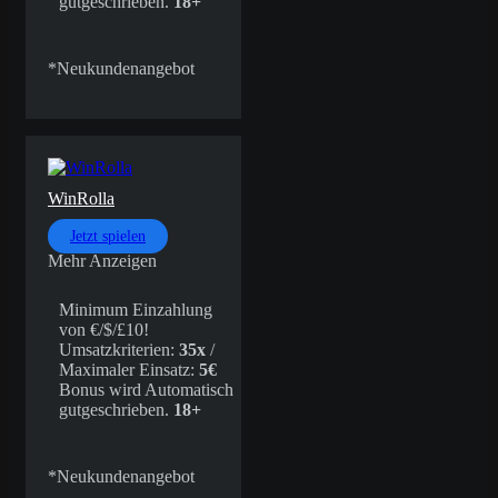
gutgeschrieben.
18+
*Neukundenangebot
WinRolla
Jetzt spielen
Mehr Anzeigen
Minimum Einzahlung
von €/$/£10!
Umsatzkriterien:
35x
/
Maximaler Einsatz:
5€
Bonus wird Automatisch
gutgeschrieben.
18+
*Neukundenangebot