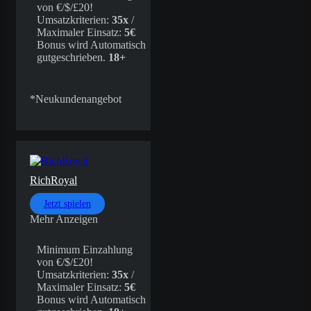
von €/$/£20!
Umsatzkriterien:
35x
/
Maximaler Einsatz:
5€
Bonus wird Automatisch
gutgeschrieben.
18+
*Neukundenangebot
RichRoyal
Jetzt spielen
Mehr Anzeigen
Minimum Einzahlung
von €/$/£20!
Umsatzkriterien:
35x
/
Maximaler Einsatz:
5€
Bonus wird Automatisch