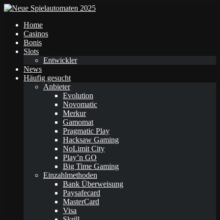
Home
Casinos
Bonis
Slots
Entwickler
News
Häufig gesucht
Anbieter
Evolution
Novomatic
Merkur
Gamomat
Pragmatic Play
Hacksaw Gaming
NoLimit City
Play’n GO
Big Time Gaming
Einzahlmethoden
Bank Überweisung
Paysafecard
MasterCard
Visa
Skrill