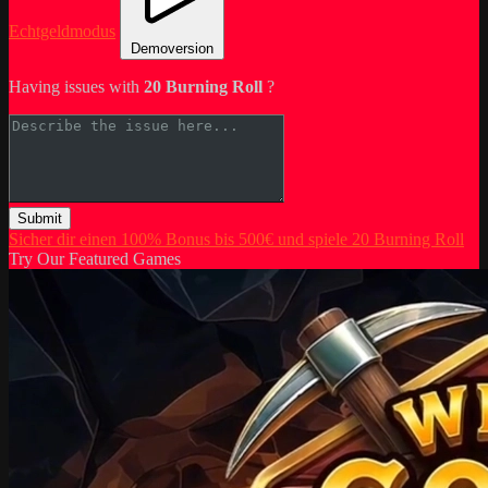
Echtgeldmodus
Demoversion
Having issues with
20 Burning Roll
?
Submit
Sicher dir einen 100% Bonus bis 500€ und spiele 20 Burning Roll
Try Our Featured Games