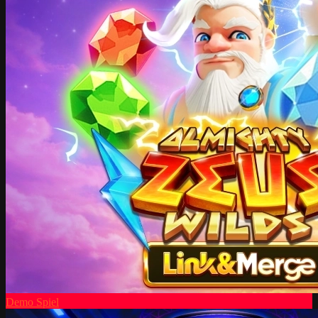
Demo Spiel