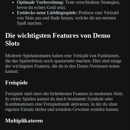
Optimale Vorbereitung:
Teste verschiedene Strategien,
bevor du echtes Geld setzt.
Entdecke neue Lieblingsspiele:
Probiere eine Vielzahl
von Slots aus und finde heraus, welche dir am meisten
Spaß machen.
Die wichtigsten Features von Demo
Slots
Moderne Spielautomaten haben eine Vielzahl von Funktionen,
die das Spielerlebnis noch spannender machen. Hier sind einige
der wichtigsten Features, die du in den Demo-Versionen testen
kannst:
Freispiele
Freispiele sind eines der beliebtesten Features in modernen Slots.
In vielen Spielen kannst du durch bestimmte Symbole oder
Kombinationen eine Freispielrunde aktivieren, in der du ohne
eigenen Einsatz drehst und trotzdem Gewinne erzielen kannst.
Multiplikatoren