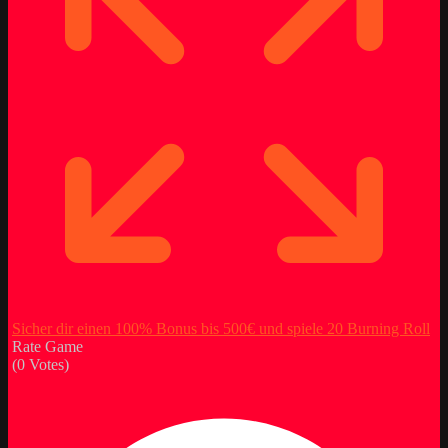
Sicher dir einen 100% Bonus bis 500€ und spiele 20 Burning Roll
Rate Game
(
0
Votes)