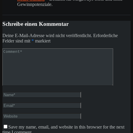
Gewinnpotenziale.
Schreibe einen Kommentar
Deine E-Mail-Adresse wird nicht veröffentlicht.
Erforderliche
Felder sind mit
*
markiert
Save my name, email, and website in this browser for the next
time I comment.