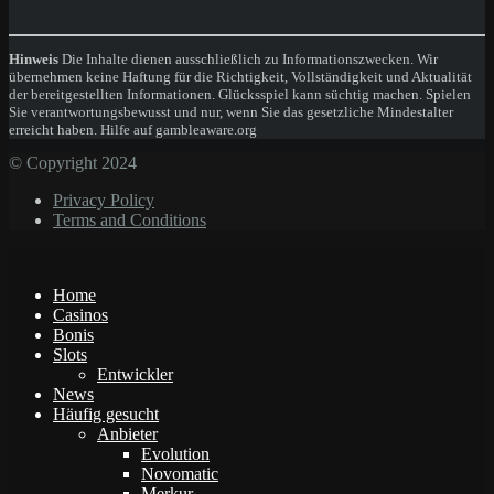
Hinweis
Die Inhalte dienen ausschließlich zu Informationszwecken. Wir
übernehmen keine Haftung für die Richtigkeit, Vollständigkeit und Aktualität
der bereitgestellten Informationen. Glücksspiel kann süchtig machen. Spielen
Sie verantwortungsbewusst und nur, wenn Sie das gesetzliche Mindestalter
erreicht haben. Hilfe auf gambleaware.org
© Copyright 2024
Privacy Policy
Terms and Conditions
Home
Casinos
Bonis
Slots
Entwickler
News
Häufig gesucht
Anbieter
Evolution
Novomatic
Merkur