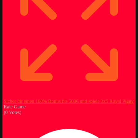
Sicher dir einen 100% Bonus bis 500€ und spiele 3x5 Royal Piggy
Rate Game
(
0
Votes)