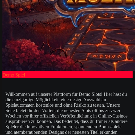
Demo Spiel
Willkommen auf unserer Plattform für Demo Slots! Hier hast du
die einzigartige Möglichkeit, eine riesige Auswahl an
Spielautomaten kostenlos und ohne Risiko zu testen. Unsere
Seite bietet dir den Vorteil, die neuesten Slots oft bis zu zwei
Wochen vor ihrer offiziellen Veröffentlichung in Online-Casinos
ausprobieren zu können. Das bedeutet, dass du früher als andere
Spieler die innovativen Funktionen, spannenden Bonusspiele
und atemberaubenden Designs der neuesten Titel erkunden