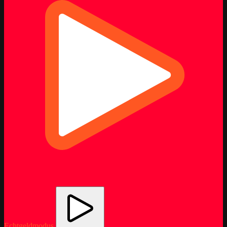
Echtgeldmodus