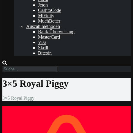
Jeton
CashtoCode
MiFinity
MuchBetter
Auszahlmethoden
Bank Überweisung
MasterCard
Visa
Skrill
Bitcoin
3×5 Royal Piggy
3×5 Royal Piggy