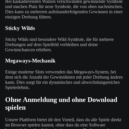
Bei kaskadierenden Walzen verschwinden gewinnende Symbole
und machen Platz für neue Symbole, die von oben nachrutschen.
Dies kann zu mehreren aufeinanderfolgenden Gewinnen in einer
einzigen Drehung führen.
Sticky Wilds
Sticky Wilds sind besondere Wild-Symbole, die für mehrere
Drehungen auf dem Spielfeld verbleiben und deine
Gewinnchancen erhöhen.
Megaways-Mechanik
Einige moderne Slots verwenden das Megaways-System, bei
dem sich die Anzahl der Gewinnlinien mit jeder Drehung ändern
kann. Dies sorgt für ein dynamisches und abwechslungsreiches
Spielerlebnis.
Ohne Anmeldung und ohne Download
spielen
Unsere Plattform bietet dir den Vorteil, dass du alle Spiele direkt
im Browser spielen kannst, ohne dass du eine Software