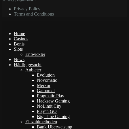
Privacy Policy
Terms and Conditions
Home
Casinos
Bonis
Slots
Entwickler
News
Häufig gesucht
Anbieter
Evolution
Novomatic
Merkur
Gamomat
Pragmatic Play
Hacksaw Gaming
NoLimit City
Play’n GO
Big Time Gaming
Einzahlmethoden
Bank Überweisung