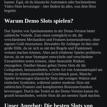
kannst. Egal, ob du klassische Automaten oder hochmoderne
Video-Slots bevorzugst – hier findest du alles, was dein Herz
begehrt.
Warum Demo Slots spielen?
Das Spielen von Spielautomaten in der Demo-Version bietet
zahlreiche Vorteile. Zum einen ermöglicht es dir, die
verschiedenen Mechaniken und Features kennenzulernen, ohne
eigenes Geld einzusetzen. Besonders für Anfänger ist dies eine
große Hilfe, da sie sich so mit den Regeln und Funktionen
vertraut machen können. Aber auch erfahrene Spieler profitieren
davon, da sie neue Strategien entwickeln und verschiedene
Einsatzhöhen testen können, ohne finanzielle Risiken
einzugehen. Darüber hinaus geben Demo Slots dir die
Gelegenheit, herauszufinden, welche Art von Automatenspiel am
besten zu deinem persönlichen Geschmack passt. Manche
Spieler bevorzugen klassische Slots mit wenigen Walzen und
einfachen Symbolen, während andere moderne Slots mit
zahlreichen Features und komplizierten Bonusmechaniken
bevorzugen. Durch das Testen in der Demo-Version kannst du
gezielt herausfinden, welche Slots dir am meisten Spaß machen.
Unser Angebot: Die besten Slots von