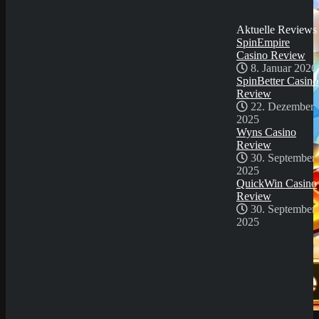
30. September
2025
Aktuelle Reviews
SpinEmpire
Casino Review
8. Januar 2026
SpinBetter Casino
Review
22. Dezember
2025
Wyns Casino
Review
30. September
2025
QuickWin Casino
Review
30. September
2025