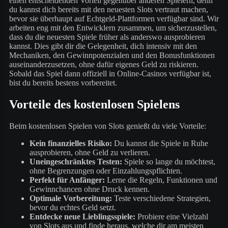
einen entscheidenden Vorteil gegenüber anderen Spielern, denn
du kannst dich bereits mit den neuesten Slots vertraut machen,
bevor sie überhaupt auf Echtgeld-Plattformen verfügbar sind. Wir
arbeiten eng mit den Entwicklern zusammen, um sicherzustellen,
dass du die neuesten Spiele früher als anderswo ausprobieren
kannst. Dies gibt dir die Gelegenheit, dich intensiv mit den
Mechaniken, den Gewinnpotenzialen und den Bonusfunktionen
auseinanderzusetzen, ohne dafür eigenes Geld zu riskieren.
Sobald das Spiel dann offiziell in Online-Casinos verfügbar ist,
bist du bereits bestens vorbereitet.
Vorteile des kostenlosen Spielens
Beim kostenlosen Spielen von Slots genießt du viele Vorteile:
Kein finanzielles Risiko:
Du kannst die Spiele in Ruhe
ausprobieren, ohne Geld zu verlieren.
Uneingeschränktes Testen:
Spiele so lange du möchtest,
ohne Begrenzungen oder Einzahlungspflichten.
Perfekt für Anfänger:
Lerne die Regeln, Funktionen und
Gewinnchancen ohne Druck kennen.
Optimale Vorbereitung:
Teste verschiedene Strategien,
bevor du echtes Geld setzt.
Entdecke neue Lieblingsspiele:
Probiere eine Vielzahl
von Slots aus und finde heraus, welche dir am meisten