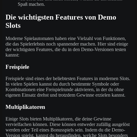
Spaß machen.
Die wichtigsten Features von Demo
Slots
Moderne Spielautomaten haben eine Vielzahl von Funktionen,
die das Spielerlebnis noch spannender machen. Hier sind einige
der wichtigsten Features, die du in den Demo-Versionen testen
kannst:
Freispiele
Freispiele sind eines der beliebtesten Features in modernen Slots.
In vielen Spielen kannst du durch bestimmte Symbole oder
Kombinationen eine Freispielrunde aktivieren, in der du ohne
eigenen Einsatz drehst und trotzdem Gewinne erzielen kannst.
Multiplikatoren
Einige Slots bieten Multiplikatoren, die deine Gewinne
vervielfachen können. Diese können entweder zufällig ausgelöst
werden oder Teil eines Bonusspiels sein. Indem du die Demo-
Version spielst, kannst du herausfinden, welche Slots besonders