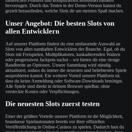
zahlreichen Features und komplizierten Bonusmechaniken
bevorzugen. Durch das Testen in der Demo-Version kannst du
gezielt herausfinden, welche Slots dir am meisten Spaß machen.
Unser Angebot: Die besten Slots von
allen Entwicklern
Auf unserer Plattform findest du eine umfassende Auswahl an
Slots von allen namhaften Entwicklern der Branche. Egal, ob du
Slots mit Freispielen, Multiplikatoren, kaskadierenden Walzen
oder progressiven Jackpots suchst – wir bieten dir eine riesige
Bandbreite an Optionen. Unsere Sammlung wird ständig
aktualisiert, sodass du immer die neuesten und beliebtesten Spiele
ausprobieren kannst. Ein weiterer Vorteil unserer Plattform ist,
dass du keine Anmeldung oder Software-Downloads benötigst.
Alle Spiele sind direkt in deinem Browser spielbar, ohne
versteckte Kosten oder Verpflichtungen.
Die neuesten Slots zuerst testen
Einer der größten Vorteile unserer Plattform ist die Möglichkeit,
brandneue Spielautomaten bereits vor ihrer offiziellen
Veröffentlichung in Online-Casinos zu spielen. Dadurch hast du