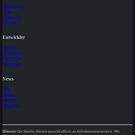
Mastercard
Visa
Apple Pay
Paysafe
Entwickler
Merkur
Novomatic
Play'n Go
Pragmatic
News
Alle
Casinos
Partner
Ratgeber
Hinweis
Die Inhalte dienen ausschließlich zu Informationszwecken. Wir