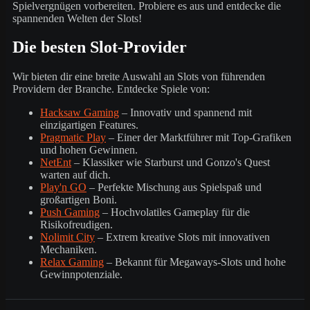
Spielvergnügen vorbereiten. Probiere es aus und entdecke die
spannenden Welten der Slots!
Die besten Slot-Provider
Wir bieten dir eine breite Auswahl an Slots von führenden
Providern der Branche. Entdecke Spiele von:
Hacksaw Gaming
– Innovativ und spannend mit
einzigartigen Features.
Pragmatic Play
– Einer der Marktführer mit Top-Grafiken
und hohen Gewinnen.
NetEnt
– Klassiker wie Starburst und Gonzo's Quest
warten auf dich.
Play'n GO
– Perfekte Mischung aus Spielspaß und
großartigen Boni.
Push Gaming
– Hochvolatiles Gameplay für die
Risikofreudigen.
Nolimit City
– Extrem kreative Slots mit innovativen
Mechaniken.
Relax Gaming
– Bekannt für Megaways-Slots und hohe
Gewinnpotenziale.