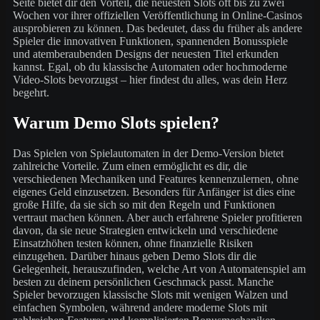
Seite bietet dir den Vorteil, die neuesten Slots oft bis zu zwei
Wochen vor ihrer offiziellen Veröffentlichung in Online-Casinos
ausprobieren zu können. Das bedeutet, dass du früher als andere
Spieler die innovativen Funktionen, spannenden Bonusspiele
und atemberaubenden Designs der neuesten Titel erkunden
kannst. Egal, ob du klassische Automaten oder hochmoderne
Video-Slots bevorzugst – hier findest du alles, was dein Herz
begehrt.
Warum Demo Slots spielen?
Das Spielen von Spielautomaten in der Demo-Version bietet
zahlreiche Vorteile. Zum einen ermöglicht es dir, die
verschiedenen Mechaniken und Features kennenzulernen, ohne
eigenes Geld einzusetzen. Besonders für Anfänger ist dies eine
große Hilfe, da sie sich so mit den Regeln und Funktionen
vertraut machen können. Aber auch erfahrene Spieler profitieren
davon, da sie neue Strategien entwickeln und verschiedene
Einsatzhöhen testen können, ohne finanzielle Risiken
einzugehen. Darüber hinaus geben Demo Slots dir die
Gelegenheit, herauszufinden, welche Art von Automatenspiel am
besten zu deinem persönlichen Geschmack passt. Manche
Spieler bevorzugen klassische Slots mit wenigen Walzen und
einfachen Symbolen, während andere moderne Slots mit