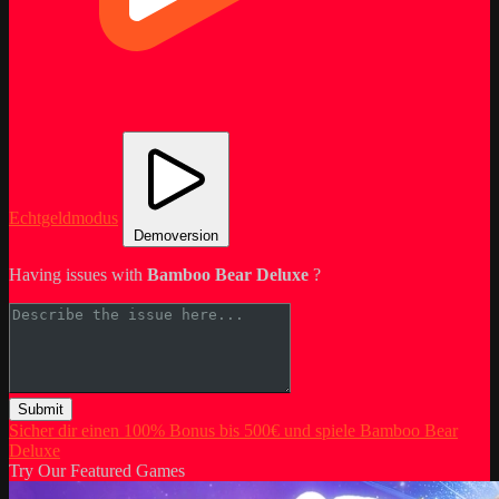
Echtgeldmodus
Demoversion
Having issues with
Bamboo Bear Deluxe
?
Submit
Sicher dir einen 100% Bonus bis 500€ und spiele Bamboo Bear
Deluxe
Try Our Featured Games