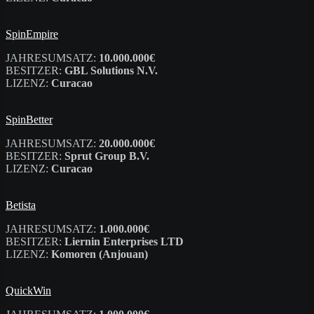
SpinEmpire
JAHRESUMSATZ:
10.000.000€
BESITZER:
GBL Solutions N.V.
LIZENZ:
Curacao
SpinBetter
JAHRESUMSATZ:
20.000.000€
BESITZER:
Sprut Group B.V.
LIZENZ:
Curacao
Betista
JAHRESUMSATZ:
1.000.000€
BESITZER:
Liernin Enterprises LTD
LIZENZ:
Komoren (Anjouan)
QuickWin