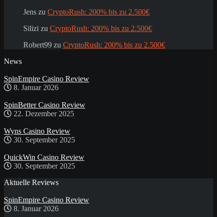
Jens
zu
CryptoRush: 200% bis zu 2.500€
Silizi
zu
CryptoRush: 200% bis zu 2.500€
Robert99
zu
CryptoRush: 200% bis zu 2.500€
News
SpinEmpire Casino Review
8. Januar 2026
SpinBetter Casino Review
22. Dezember 2025
Wyns Casino Review
30. September 2025
QuickWin Casino Review
30. September 2025
Aktuelle Reviews
SpinEmpire Casino Review
8. Januar 2026