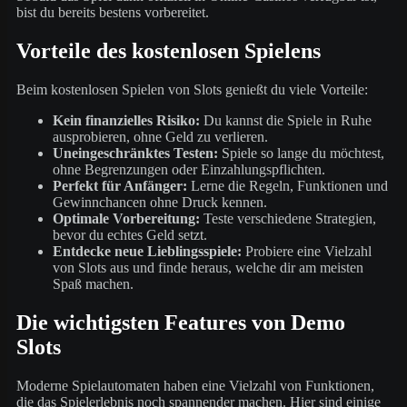
bist du bereits bestens vorbereitet.
Vorteile des kostenlosen Spielens
Beim kostenlosen Spielen von Slots genießt du viele Vorteile:
Kein finanzielles Risiko:
Du kannst die Spiele in Ruhe
ausprobieren, ohne Geld zu verlieren.
Uneingeschränktes Testen:
Spiele so lange du möchtest,
ohne Begrenzungen oder Einzahlungspflichten.
Perfekt für Anfänger:
Lerne die Regeln, Funktionen und
Gewinnchancen ohne Druck kennen.
Optimale Vorbereitung:
Teste verschiedene Strategien,
bevor du echtes Geld setzt.
Entdecke neue Lieblingsspiele:
Probiere eine Vielzahl
von Slots aus und finde heraus, welche dir am meisten
Spaß machen.
Die wichtigsten Features von Demo
Slots
Moderne Spielautomaten haben eine Vielzahl von Funktionen,
die das Spielerlebnis noch spannender machen. Hier sind einige