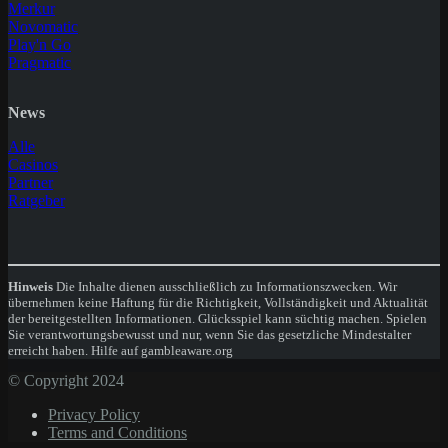
Merkur
Novomatic
Play'n Go
Pragmatic
News
Alle
Casinos
Partner
Ratgeber
Hinweis
Die Inhalte dienen ausschließlich zu Informationszwecken. Wir
übernehmen keine Haftung für die Richtigkeit, Vollständigkeit und Aktualität
der bereitgestellten Informationen. Glücksspiel kann süchtig machen. Spielen
Sie verantwortungsbewusst und nur, wenn Sie das gesetzliche Mindestalter
erreicht haben. Hilfe auf gambleaware.org
© Copyright 2024
Privacy Policy
Terms and Conditions