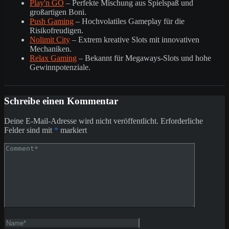
Play'n GO
– Perfekte Mischung aus Spielspaß und
großartigen Boni.
Push Gaming
– Hochvolatiles Gameplay für die
Risikofreudigen.
Nolimit City
– Extrem kreative Slots mit innovativen
Mechaniken.
Relax Gaming
– Bekannt für Megaways-Slots und hohe
Gewinnpotenziale.
Schreibe einen Kommentar
Deine E-Mail-Adresse wird nicht veröffentlicht.
Erforderliche
Felder sind mit
*
markiert