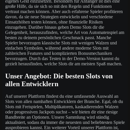
eigenes Geld einzusetzen. Besonders für Anfänger ist dies eine
große Hilfe, da sie sich so mit den Regeln und Funktionen
vertraut machen können. Aber auch erfahrene Spieler profitieren
davon, da sie neue Strategien entwickeln und verschiedene
Einsatzhöhen testen können, ohne finanzielle Risiken
einzugehen. Darüber hinaus geben Demo Slots dir die
Gelegenheit, herauszufinden, welche Art von Automatenspiel am
besten zu deinem persönlichen Geschmack passt. Manche
Spieler bevorzugen klassische Slots mit wenigen Walzen und
einfachen Symbolen, während andere moderne Slots mit
zahlreichen Features und komplizierten Bonusmechaniken
bevorzugen. Durch das Testen in der Demo-Version kannst du
gezielt herausfinden, welche Slots dir am meisten Spaß machen.
Unser Angebot: Die besten Slots von
allen Entwicklern
Auf unserer Plattform findest du eine umfassende Auswahl an
Slots von allen namhaften Entwicklern der Branche. Egal, ob du
Slots mit Freispielen, Multiplikatoren, kaskadierenden Walzen
oder progressiven Jackpots suchst – wir bieten dir eine riesige
Bandbreite an Optionen. Unsere Sammlung wird ständig
aktualisiert, sodass du immer die neuesten und beliebtesten Spiele
ausprobieren kannst. Ein weiterer Vorteil unserer Plattform ist,