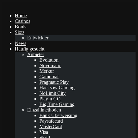
Home
Casinos
Bonis
Slots
Entwickler
News
Häufig gesucht
Anbieter
Evolution
Novomatic
Merkur
Gamomat
Pragmatic Play
Hacksaw Gaming
NoLimit City
Play’n GO
Big Time Gaming
Einzahlmethoden
Bank Überweisung
Paysafecard
MasterCard
Visa
Skrill