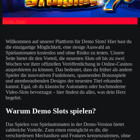
Demo Spiel
Willkommen auf unserer Plattform für Demo Slots! Hier hast du
die einzigartige Möglichkeit, eine riesige Auswahl an
Spielautomaten kostenlos und ohne Risiko zu testen. Unsere
Seite bietet dir den Vorteil, die neuesten Slots oft bis zu zwei
Wochen vor ihrer offiziellen Veröffentlichung in Online-Casinos
ausprobieren zu können. Das bedeutet, dass du früher als andere
Spieler die innovativen Funktionen, spannenden Bonusspiele
und atemberaubenden Designs der neuesten Titel erkunden
kannst. Egal, ob du klassische Automaten oder hochmoderne
Video-Slots bevorzugst – hier findest du alles, was dein Herz
begehrt.
Warum Demo Slots spielen?
Das Spielen von Spielautomaten in der Demo-Version bietet
zahlreiche Vorteile. Zum einen ermöglicht es dir, die
verschiedenen Mechaniken und Features kennenzulernen, ohne