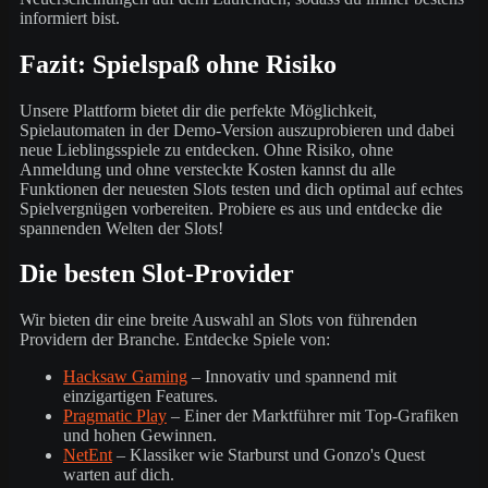
informiert bist.
Fazit: Spielspaß ohne Risiko
Unsere Plattform bietet dir die perfekte Möglichkeit,
Spielautomaten in der Demo-Version auszuprobieren und dabei
neue Lieblingsspiele zu entdecken. Ohne Risiko, ohne
Anmeldung und ohne versteckte Kosten kannst du alle
Funktionen der neuesten Slots testen und dich optimal auf echtes
Spielvergnügen vorbereiten. Probiere es aus und entdecke die
spannenden Welten der Slots!
Die besten Slot-Provider
Wir bieten dir eine breite Auswahl an Slots von führenden
Providern der Branche. Entdecke Spiele von:
Hacksaw Gaming
– Innovativ und spannend mit
einzigartigen Features.
Pragmatic Play
– Einer der Marktführer mit Top-Grafiken
und hohen Gewinnen.
NetEnt
– Klassiker wie Starburst und Gonzo's Quest
warten auf dich.