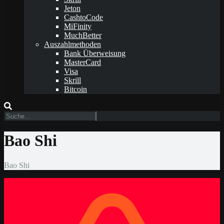
Jeton
CashtoCode
MiFinity
MuchBetter
Auszahlmethoden
Bank Überweisung
MasterCard
Visa
Skrill
Bitcoin
Bao Shi
Bao Shi