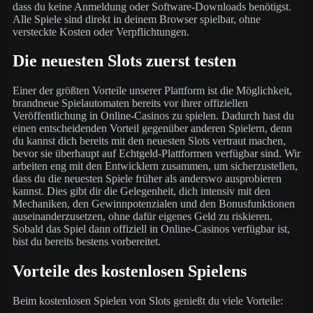
dass du keine Anmeldung oder Software-Downloads benötigst.
Alle Spiele sind direkt in deinem Browser spielbar, ohne
versteckte Kosten oder Verpflichtungen.
Die neuesten Slots zuerst testen
Einer der größten Vorteile unserer Plattform ist die Möglichkeit,
brandneue Spielautomaten bereits vor ihrer offiziellen
Veröffentlichung in Online-Casinos zu spielen. Dadurch hast du
einen entscheidenden Vorteil gegenüber anderen Spielern, denn
du kannst dich bereits mit den neuesten Slots vertraut machen,
bevor sie überhaupt auf Echtgeld-Plattformen verfügbar sind. Wir
arbeiten eng mit den Entwicklern zusammen, um sicherzustellen,
dass du die neuesten Spiele früher als anderswo ausprobieren
kannst. Dies gibt dir die Gelegenheit, dich intensiv mit den
Mechaniken, den Gewinnpotenzialen und den Bonusfunktionen
auseinanderzusetzen, ohne dafür eigenes Geld zu riskieren.
Sobald das Spiel dann offiziell in Online-Casinos verfügbar ist,
bist du bereits bestens vorbereitet.
Vorteile des kostenlosen Spielens
Beim kostenlosen Spielen von Slots genießt du viele Vorteile: