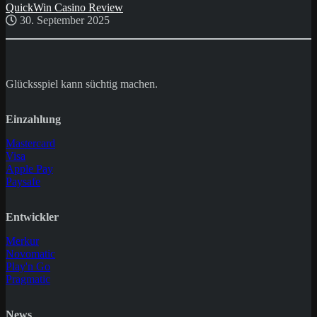
QuickWin Casino Review
30. September 2025
Glücksspiel kann süchtig machen.
Einzahlung
Mastercard
Visa
Apple Pay
Paysafe
Entwickler
Merkur
Novomatic
Play'n Go
Pragmatic
News