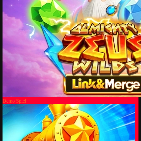
Demo Spiel