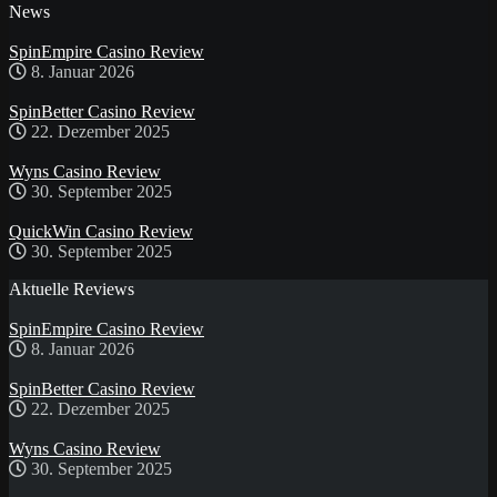
News
SpinEmpire Casino Review
8. Januar 2026
SpinBetter Casino Review
22. Dezember 2025
Wyns Casino Review
30. September 2025
QuickWin Casino Review
30. September 2025
Aktuelle Reviews
SpinEmpire Casino Review
8. Januar 2026
SpinBetter Casino Review
22. Dezember 2025
Wyns Casino Review
30. September 2025