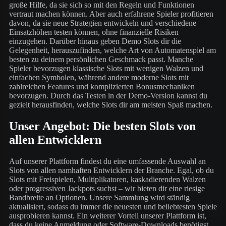
große Hilfe, da sie sich so mit den Regeln und Funktionen
vertraut machen können. Aber auch erfahrene Spieler profitieren
davon, da sie neue Strategien entwickeln und verschiedene
Einsatzhöhen testen können, ohne finanzielle Risiken
einzugehen. Darüber hinaus geben Demo Slots dir die
Gelegenheit, herauszufinden, welche Art von Automatenspiel am
besten zu deinem persönlichen Geschmack passt. Manche
Spieler bevorzugen klassische Slots mit wenigen Walzen und
einfachen Symbolen, während andere moderne Slots mit
zahlreichen Features und komplizierten Bonusmechaniken
bevorzugen. Durch das Testen in der Demo-Version kannst du
gezielt herausfinden, welche Slots dir am meisten Spaß machen.
Unser Angebot: Die besten Slots von
allen Entwicklern
Auf unserer Plattform findest du eine umfassende Auswahl an
Slots von allen namhaften Entwicklern der Branche. Egal, ob du
Slots mit Freispielen, Multiplikatoren, kaskadierenden Walzen
oder progressiven Jackpots suchst – wir bieten dir eine riesige
Bandbreite an Optionen. Unsere Sammlung wird ständig
aktualisiert, sodass du immer die neuesten und beliebtesten Spiele
ausprobieren kannst. Ein weiterer Vorteil unserer Plattform ist,
dass du keine Anmeldung oder Software-Downloads benötigst.