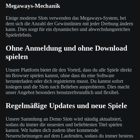
Megaways-Mechanik
Einige moderne Slots verwenden das Megaways-System, bei
dem sich die Anzahl der Gewinnlinien mit jeder Drehung ändern
kann. Dies sorgt für ein dynamisches und abwechslungsreiches
Spielerlebnis.
Ohne Anmeldung und ohne Download
spielen
Unsere Plattform bietet dir den Vorteil, dass du alle Spiele direkt
im Browser spielen kannst, ohne dass du eine Software
herunterladen oder dich registrieren musst. Du kannst sofort
loslegen und die Slots nach Belieben ausprobieren. Dies macht
unser Angebot besonders benutzerfreundlich und flexibel.
Regelmäßige Updates und neue Spiele
Unsere Sammlung an Demo Slots wird ständig aktualisiert,
sodass du immer die neuesten und beliebtesten Titel spielen
kannst. Wir halten dich zudem über kommende
Neuerscheinungen auf dem Laufenden, sodass du immer bestens