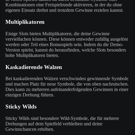
Kombinationen eine Freispielrunde aktivieren, in der du ohne
eigenen Einsatz drehst und trotzdem Gewinne erzielen kannst.
Multiplikatoren
Einige Slots bieten Multiplikatoren, die deine Gewinne
vervielfachen können. Diese können entweder zufällig ausgelöst
werden oder Teil eines Bonusspiels sein. Indem du die Demo-
Version spielst, kannst du herausfinden, welche Slots besonders
hohe Multiplikatoren bieten.
Kaskadierende Walzen
Bei kaskadierenden Walzen verschwinden gewinnende Symbole
und machen Platz für neue Symbole, die von oben nachrutschen.
Dies kann zu mehreren aufeinanderfolgenden Gewinnen in einer
einzigen Drehung führen.
Sticky Wilds
Sticky Wilds sind besondere Wild-Symbole, die für mehrere
Drehungen auf dem Spielfeld verbleiben und deine
Gewinnchancen erhöhen.