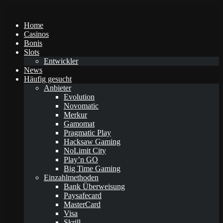
Home
Casinos
Bonis
Slots
Entwickler
News
Häufig gesucht
Anbieter
Evolution
Novomatic
Merkur
Gamomat
Pragmatic Play
Hacksaw Gaming
NoLimit City
Play’n GO
Big Time Gaming
Einzahlmethoden
Bank Überweisung
Paysafecard
MasterCard
Visa
Skrill