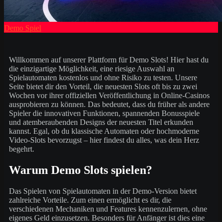
Demo Spiel
Willkommen auf unserer Plattform für Demo Slots! Hier hast du
die einzigartige Möglichkeit, eine riesige Auswahl an
Spielautomaten kostenlos und ohne Risiko zu testen. Unsere
Seite bietet dir den Vorteil, die neuesten Slots oft bis zu zwei
Wochen vor ihrer offiziellen Veröffentlichung in Online-Casinos
ausprobieren zu können. Das bedeutet, dass du früher als andere
Spieler die innovativen Funktionen, spannenden Bonusspiele
und atemberaubenden Designs der neuesten Titel erkunden
kannst. Egal, ob du klassische Automaten oder hochmoderne
Video-Slots bevorzugst – hier findest du alles, was dein Herz
begehrt.
Warum Demo Slots spielen?
Das Spielen von Spielautomaten in der Demo-Version bietet
zahlreiche Vorteile. Zum einen ermöglicht es dir, die
verschiedenen Mechaniken und Features kennenzulernen, ohne
eigenes Geld einzusetzen. Besonders für Anfänger ist dies eine