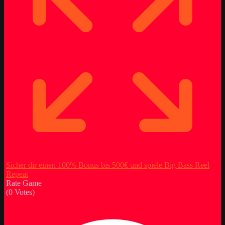
Sicher dir einen 100% Bonus bis 500€ und spiele Big Bass Reel
Repeat
Rate Game
(
0
Votes)