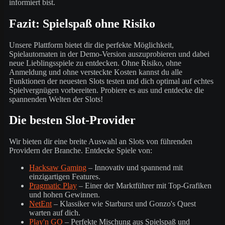
informiert bist.
Fazit: Spielspaß ohne Risiko
Unsere Plattform bietet dir die perfekte Möglichkeit,
Spielautomaten in der Demo-Version auszuprobieren und dabei
neue Lieblingsspiele zu entdecken. Ohne Risiko, ohne
Anmeldung und ohne versteckte Kosten kannst du alle
Funktionen der neuesten Slots testen und dich optimal auf echtes
Spielvergnügen vorbereiten. Probiere es aus und entdecke die
spannenden Welten der Slots!
Die besten Slot-Provider
Wir bieten dir eine breite Auswahl an Slots von führenden
Providern der Branche. Entdecke Spiele von:
Hacksaw Gaming
– Innovativ und spannend mit
einzigartigen Features.
Pragmatic Play
– Einer der Marktführer mit Top-Grafiken
und hohen Gewinnen.
NetEnt
– Klassiker wie Starburst und Gonzo's Quest
warten auf dich.
Play'n GO
– Perfekte Mischung aus Spielspaß und