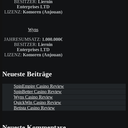
BESITZER:
Liernin
Enterprises LTD
LIZENZ:
Komoren (Anjouan)
Wyns
JAHRESUMSATZ:
1.000.000€
BESITZER:
Liernin
Enterprises LTD
LIZENZ:
Komoren (Anjouan)
Neueste Beiträge
SpinEmpire Casino Review
SpinBetter Casino Review
Wyns Casino Review
QuickWin Casino Review
Betista Casino Review
Neueste Kommentare