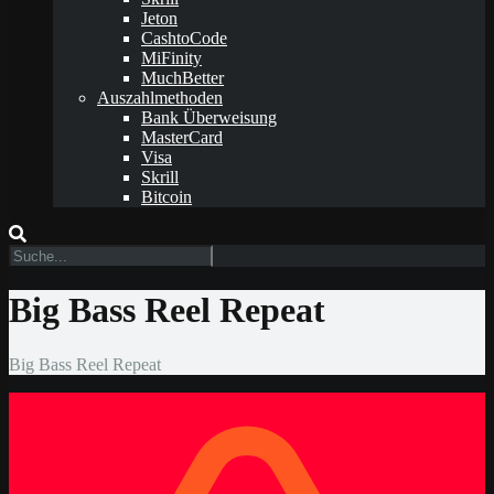
Jeton
CashtoCode
MiFinity
MuchBetter
Auszahlmethoden
Bank Überweisung
MasterCard
Visa
Skrill
Bitcoin
Big Bass Reel Repeat
Big Bass Reel Repeat