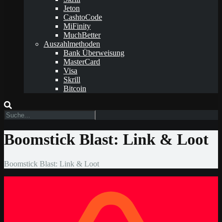
Jeton
CashtoCode
MiFinity
MuchBetter
Auszahlmethoden
Bank Überweisung
MasterCard
Visa
Skrill
Bitcoin
Boomstick Blast: Link & Loot
Boomstick Blast: Link & Loot