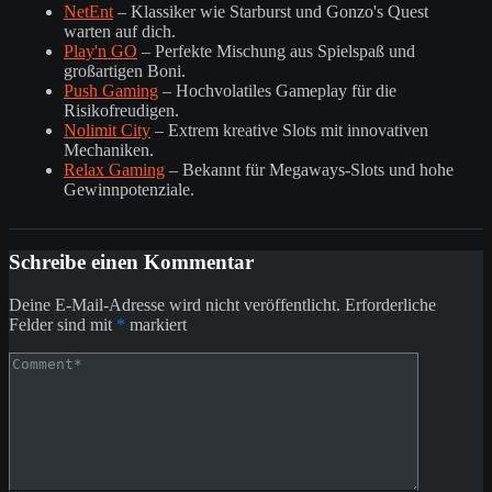
NetEnt
– Klassiker wie Starburst und Gonzo's Quest
warten auf dich.
Play'n GO
– Perfekte Mischung aus Spielspaß und
großartigen Boni.
Push Gaming
– Hochvolatiles Gameplay für die
Risikofreudigen.
Nolimit City
– Extrem kreative Slots mit innovativen
Mechaniken.
Relax Gaming
– Bekannt für Megaways-Slots und hohe
Gewinnpotenziale.
Schreibe einen Kommentar
Deine E-Mail-Adresse wird nicht veröffentlicht.
Erforderliche
Felder sind mit
*
markiert