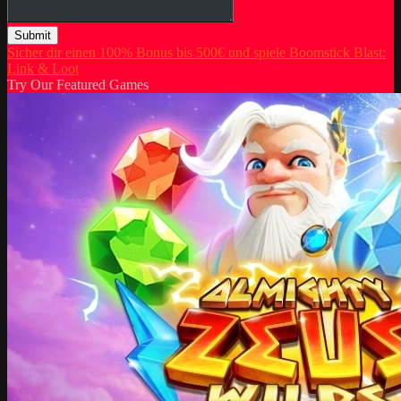
Submit
Sicher dir einen 100% Bonus bis 500€ und spiele Boomstick Blast:
Link & Loot
Try Our Featured Games