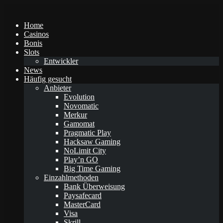
Home
Casinos
Bonis
Slots
Entwickler
News
Häufig gesucht
Anbieter
Evolution
Novomatic
Merkur
Gamomat
Pragmatic Play
Hacksaw Gaming
NoLimit City
Play’n GO
Big Time Gaming
Einzahlmethoden
Bank Überweisung
Paysafecard
MasterCard
Visa
Skrill