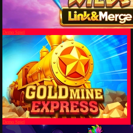
Demo Spiel
Demo Spiel