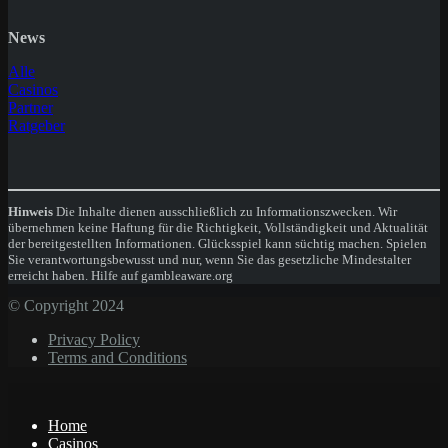
News
Alle
Casinos
Partner
Ratgeber
Hinweis
Die Inhalte dienen ausschließlich zu Informationszwecken. Wir
übernehmen keine Haftung für die Richtigkeit, Vollständigkeit und Aktualität
der bereitgestellten Informationen. Glücksspiel kann süchtig machen. Spielen
Sie verantwortungsbewusst und nur, wenn Sie das gesetzliche Mindestalter
erreicht haben. Hilfe auf gambleaware.org
© Copyright 2024
Privacy Policy
Terms and Conditions
Home
Casinos