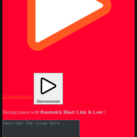
Echtgeldmodus
Demoversion
Having issues with
Boomstick Blast: Link & Loot
?