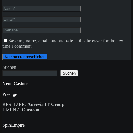
Save my name, email, and website in this browser for the next
time I comment.
Suchen
Suchen
Neue Casinos
Prestige
BESITZER:
Aurevia IT Group
LIZENZ:
Curacao
SpinEmpire