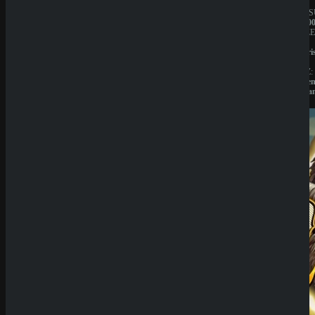
JAHRESUMSATZ:
JAHRES
1.000.000€
1.000.00
BESITZER:
BESITZE
Liernin
Liernin
Enterprises
Enterpri
LTD
LTD
LIZENZ:
LIZENZ:
Komoren
Komore
(Anjouan)
(Anjoua
Neueste
Beiträge
SpinEmpir
e Casino
Review
SpinBetter
Casino
Review
Wyns
Casino