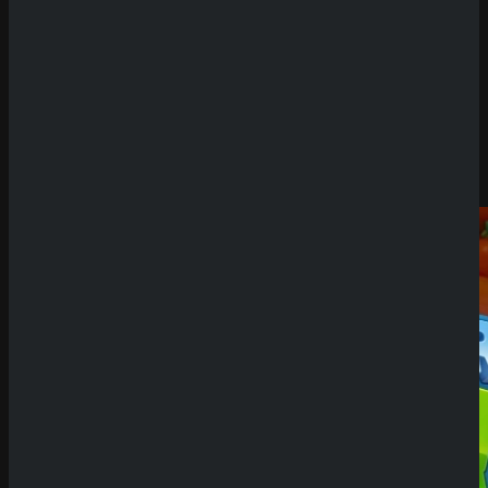
Demo Spiel