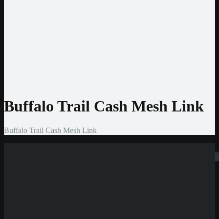
Jeton
CashtoCode
MiFinity
MuchBetter
Auszahlmethoden
Bank Überweisung
MasterCard
Visa
Skrill
Bitcoin
Buffalo Trail Cash Mesh Link
Buffalo Trail Cash Mesh Link
Suchen
Neue Casinos