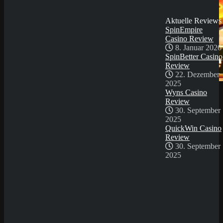
30. September
2025
Aktuelle Reviews
SpinEmpire
Casino Review
8. Januar 2026
SpinBetter Casino
Review
22. Dezember
2025
Demo Spiel
Wyns Casino
Review
30. September
2025
QuickWin Casino
Review
30. September
2025