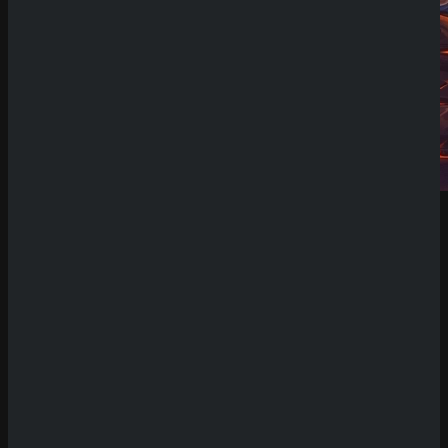
Demo Spiel
Willkommen auf unserer Plattform für Demo
Slots! Hier hast du die einzigartige Möglichkeit,
eine riesige Auswahl an Spielautomaten
kostenlos und ohne Risiko zu testen. Unsere
Seite bietet dir den Vorteil, die neuesten Slots
oft bis zu zwei Wochen vor ihrer offiziellen
Veröffentlichung in Online-Casinos
ausprobieren zu können. Das bedeutet, dass du
früher als andere Spieler die innovativen
Funktionen, spannenden Bonusspiele und
atemberaubenden Designs der neuesten Titel