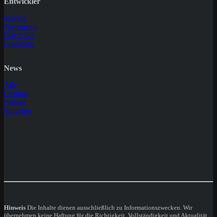
Entwickler
Merkur
Novomatic
Play'n Go
Pragmatic
News
Alle
Casinos
Partner
Ratgeber
Hinweis
Die Inhalte dienen ausschließlich zu Informationszwecken. Wir
übernehmen keine Haftung für die Richtigkeit, Vollständigkeit und Aktualität