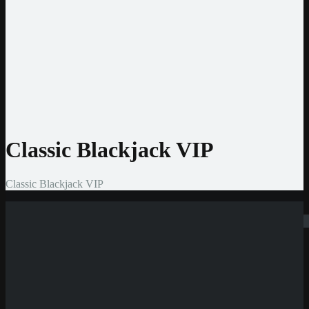
Jeton
CashtoCode
MiFinity
MuchBetter
Auszahlmethoden
Bank Überweisung
MasterCard
Visa
Skrill
Bitcoin
Classic Blackjack VIP
Classic Blackjack VIP
Suchen
Neue Casinos