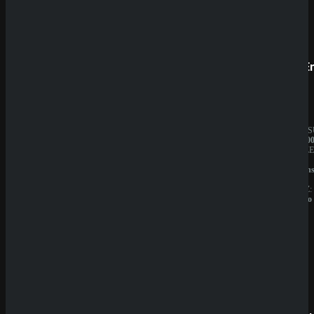
Prestige
SpinE
BESITZER:
JAHRES
Aurevia
10.000.0
IT
BESITZE
Group
GBL
LIZENZ:
Solution
Curacao
N.V.
LIZENZ:
Curacao