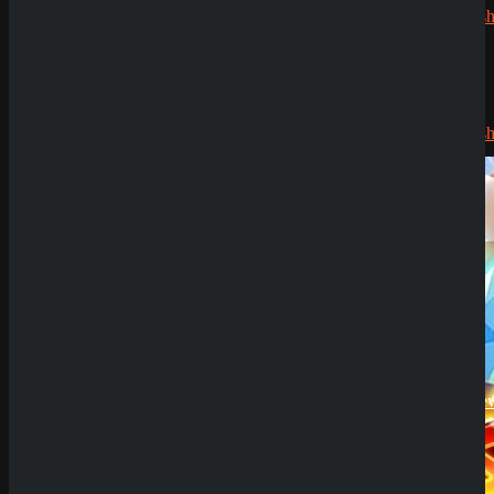
CryptoRush
200% bis
zu 2.500€
Submit
Robert99
Sicher dir einen 100% Bonus bis 500€ und spiele
zu
Dead Man's Chest
CryptoRush
Try Our Featured Games
200% bis
zu 2.500€
News
SpinEmpire Casino
Review
8. Januar 2026
SpinBetter Casino
Review
22. Dezember
2025
Wyns Casino Revie
30. September
2025
QuickWin Casino
Review