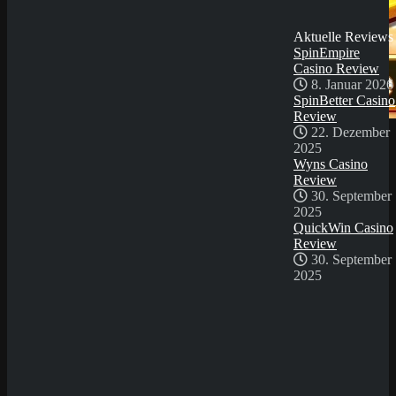
30. September
2025
Aktuelle Reviews
SpinEmpire
Casino Review
8. Januar 2026
SpinBetter Casino
Review
Demo Spiel
22. Dezember
2025
Wyns Casino
Review
30. September
2025
QuickWin Casino
Review
30. September
2025