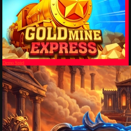
Demo Spiel