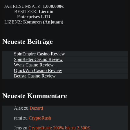
JAHRESUMSATZ:
1.000.000€
BESITZER:
Liernin
Enterprises LTD
LIZENZ:
Komoren (Anjouan)
Neueste Beiträge
SpinEmpire Casino Review
SpinBetter Casino Review
Wyns Casino Review
QuickWin Casino Review
Betista Casino Review
Neueste Kommentare
Alex
zu
Dazard
rami
zu
CryptoRush
Jens
zu
CryptoRush: 200% bis zu 2.500€