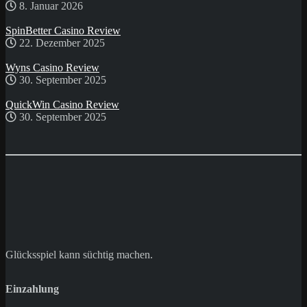
8. Januar 2026
SpinBetter Casino Review
22. Dezember 2025
Wyns Casino Review
30. September 2025
QuickWin Casino Review
30. September 2025
Glücksspiel kann süchtig machen.
Einzahlung