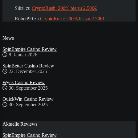
Silizi
zu
CryptoRush: 200% bis zu 2.500€
Robert99
zu
CryptoRush: 200% bis zu 2.500€
News
SpinEmpire Casino Review
8. Januar 2026
SpinBetter Casino Review
22. Dezember 2025
Wyns Casino Review
30. September 2025
QuickWin Casino Review
30. September 2025
Aktuelle Reviews
SpinEmpire Casino Review