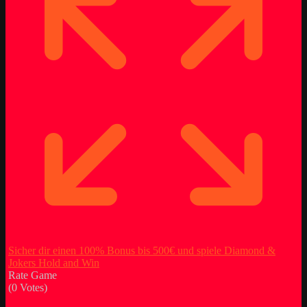
Sicher dir einen 100% Bonus bis 500€ und spiele Diamond &
Jokers Hold and Win
Rate Game
(
0
Votes)