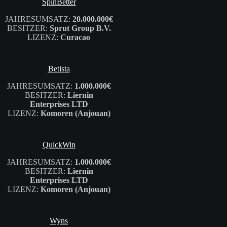
SpinBetter
JAHRESUMSATZ:
20.000.000€
BESITZER:
Sprut Group B.V.
LIZENZ:
Curacao
Betista
JAHRESUMSATZ:
1.000.000€
BESITZER:
Liernin
Enterprises LTD
LIZENZ:
Komoren (Anjouan)
QuickWin
JAHRESUMSATZ:
1.000.000€
BESITZER:
Liernin
Enterprises LTD
LIZENZ:
Komoren (Anjouan)
Wyns