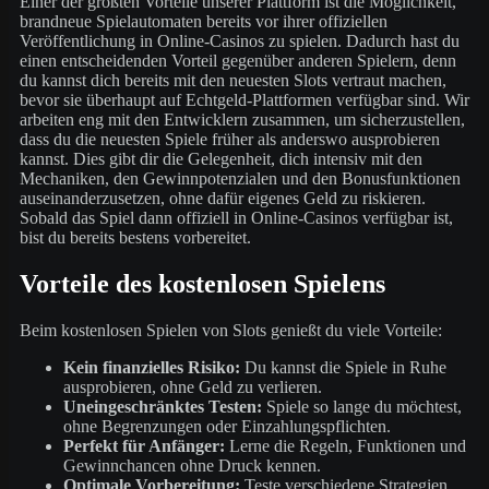
Einer der größten Vorteile unserer Plattform ist die Möglichkeit,
brandneue Spielautomaten bereits vor ihrer offiziellen
Veröffentlichung in Online-Casinos zu spielen. Dadurch hast du
einen entscheidenden Vorteil gegenüber anderen Spielern, denn
du kannst dich bereits mit den neuesten Slots vertraut machen,
bevor sie überhaupt auf Echtgeld-Plattformen verfügbar sind. Wir
arbeiten eng mit den Entwicklern zusammen, um sicherzustellen,
dass du die neuesten Spiele früher als anderswo ausprobieren
kannst. Dies gibt dir die Gelegenheit, dich intensiv mit den
Mechaniken, den Gewinnpotenzialen und den Bonusfunktionen
auseinanderzusetzen, ohne dafür eigenes Geld zu riskieren.
Sobald das Spiel dann offiziell in Online-Casinos verfügbar ist,
bist du bereits bestens vorbereitet.
Vorteile des kostenlosen Spielens
Beim kostenlosen Spielen von Slots genießt du viele Vorteile:
Kein finanzielles Risiko:
Du kannst die Spiele in Ruhe
ausprobieren, ohne Geld zu verlieren.
Uneingeschränktes Testen:
Spiele so lange du möchtest,
ohne Begrenzungen oder Einzahlungspflichten.
Perfekt für Anfänger:
Lerne die Regeln, Funktionen und
Gewinnchancen ohne Druck kennen.
Optimale Vorbereitung:
Teste verschiedene Strategien,