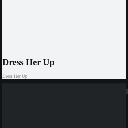
Jeton
CashtoCode
MiFinity
MuchBetter
Auszahlmethoden
Bank Überweisung
MasterCard
Visa
Skrill
Bitcoin
Dress Her Up
Dress Her Up
Suchen
Neue Casinos