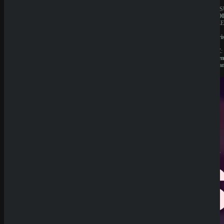
JAHRESUMSATZ:
JAHRES
1.000.000€
1.000.00
BESITZER:
BESITZE
Liernin
Liernin
Enterprises
Enterpri
LTD
LTD
LIZENZ:
LIZENZ:
Komoren
Komore
(Anjouan)
(Anjoua
Neueste
Beiträge
SpinEmpir
e Casino
Review
SpinBetter
Casino
Review
Wyns
Casino