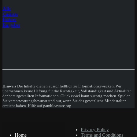
Alle
Casinos
Partner
Ratgeber
Hinweis
Die Inhalte dienen ausschließlich zu Informationszwecken. Wir
übernehmen keine Haftung für die Richtigkeit, Vollständigkeit und Aktualität
der bereitgestellten Informationen. Glücksspiel kann süchtig machen. Spielen
Sie verantwortungsbewusst und nur, wenn Sie das gesetzliche Mindestalter
erreicht haben. Hilfe auf gambleaware.org
© Copyright 2024
Privacy Policy
Home
Terms and Conditions