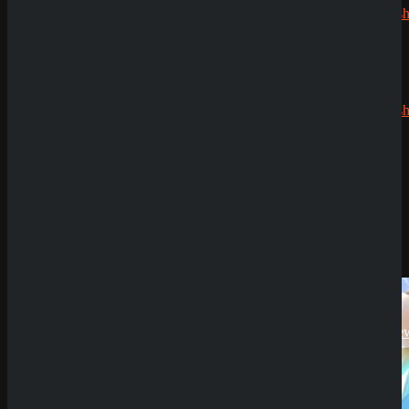
CryptoRush
200% bis
zu 2.500€
Echtgeldmodus
Robert99
Demoversion
zu
Having issues with
Dress Her Up
?
CryptoRush
200% bis
zu 2.500€
News
SpinEmpire Casino
Submit
Review
Sicher dir einen 100% Bonus bis 500€ und spiele
8. Januar 2026
Dress Her Up
SpinBetter Casino
Try Our Featured Games
Review
22. Dezember
2025
Wyns Casino Revie
30. September
2025
QuickWin Casino
Review