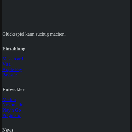
Glücksspiel kann süchtig machen.
Einzahlung
Mastercard
Visa
Apple Pay
Paysafe
Entwickler
Merkur
Novomatic
Play'n Go
Pragmatic
News