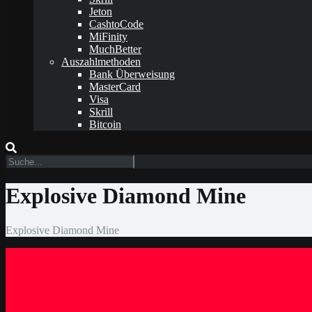
Jeton
CashtoCode
MiFinity
MuchBetter
Auszahlmethoden
Bank Überweisung
MasterCard
Visa
Skrill
Bitcoin
Explosive Diamond Mine
Explosive Diamond Mine