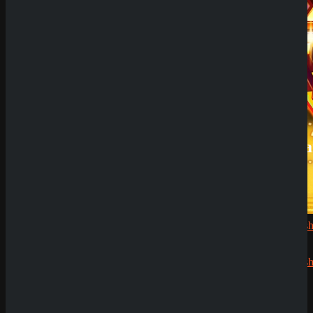
Review
QuickWin
Casino
Review
Betista
Casino
Review
Neueste
Kommenta
Alex
zu
Dazard
rami
zu
CryptoRus
Jens
zu
CryptoRush
200% bis
zu 2.500€
Silizi
zu