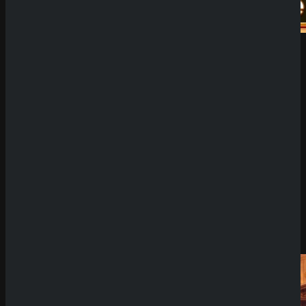
Demo Spiel
Demo Spiel