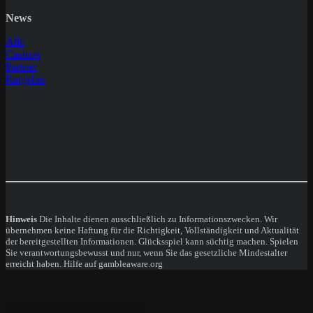
News
Alle
Casinos
Partner
Ratgeber
Hinweis
Die Inhalte dienen ausschließlich zu Informationszwecken. Wir
übernehmen keine Haftung für die Richtigkeit, Vollständigkeit und Aktualität
der bereitgestellten Informationen. Glücksspiel kann süchtig machen. Spielen
Sie verantwortungsbewusst und nur, wenn Sie das gesetzliche Mindestalter
erreicht haben. Hilfe auf gambleaware.org
© Copyright 2024