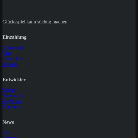
Glücksspiel kann süchtig machen.
Einzahlung
Mastercard
Visa
Apple Pay
Paysafe
Entwickler
Merkur
Novomatic
Play'n Go
Pragmatic
News
Alle