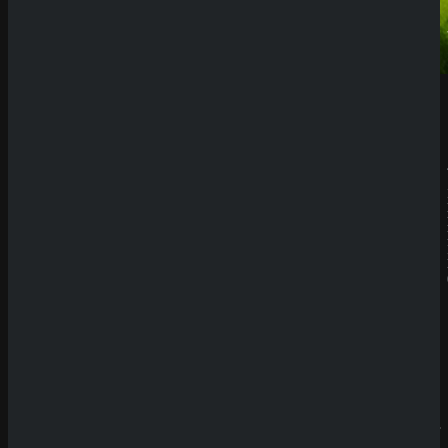
Neueste
Beiträge
SpinEmpir
e Casino