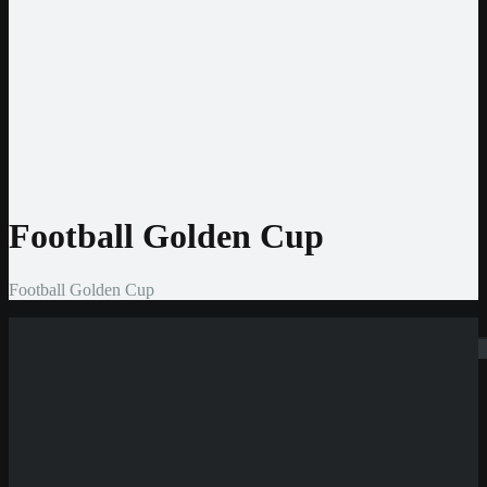
Jeton
CashtoCode
MiFinity
MuchBetter
Auszahlmethoden
Bank Überweisung
MasterCard
Visa
Skrill
Bitcoin
Football Golden Cup
Football Golden Cup
Suchen
Neue Casinos