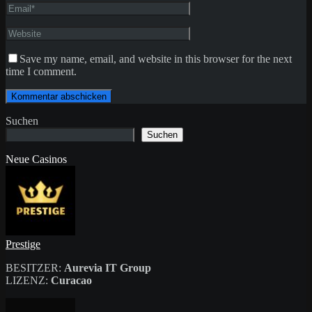
Save my name, email, and website in this browser for the next
time I comment.
Suchen
Suchen
Neue Casinos
Prestige
BESITZER:
Aurevia IT Group
LIZENZ:
Curacao