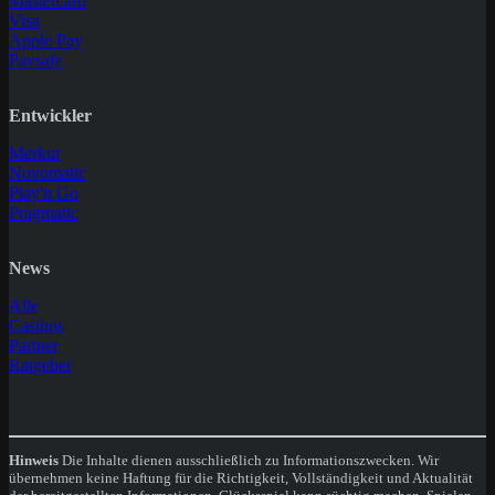
Mastercard
Visa
Apple Pay
Paysafe
Entwickler
Merkur
Novomatic
Play'n Go
Pragmatic
News
Alle
Casinos
Partner
Ratgeber
Hinweis
Die Inhalte dienen ausschließlich zu Informationszwecken. Wir
übernehmen keine Haftung für die Richtigkeit, Vollständigkeit und Aktualität