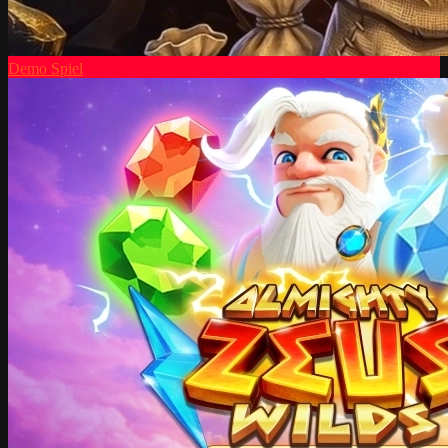
Demo Spiel