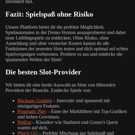
informiert bist.
Fazit: Spielspaß ohne Risiko
Unsere Plattform bietet dir die perfekte Möglichkeit,
Spielautomaten in der Demo-Version auszuprobieren und dabei
neue Lieblingsspiele zu entdecken. Ohne Risiko, ohne
Anmeldung und ohne versteckte Kosten kannst du alle
Funktionen der neuesten Slots testen und dich optimal auf echtes
Spielvergnügen vorbereiten. Probiere es aus und entdecke die
spannenden Welten der Slots!
Die besten Slot-Provider
Wir bieten dir eine breite Auswahl an Slots von führenden
Providern der Branche. Entdecke Spiele von:
Hacksaw Gaming
– Innovativ und spannend mit
einzigartigen Features.
Pragmatic Play
– Einer der Marktführer mit Top-Grafiken
und hohen Gewinnen.
NetEnt
– Klassiker wie Starburst und Gonzo's Quest
warten auf dich.
Play'n GO
– Perfekte Mischung aus Spielspaß und