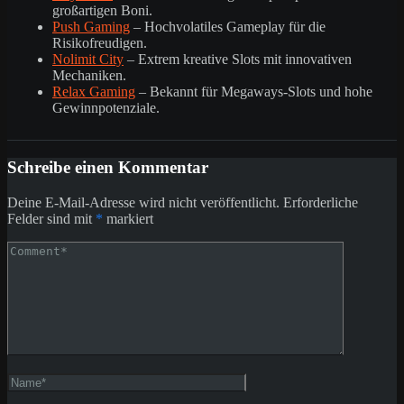
großartigen Boni.
Push Gaming
– Hochvolatiles Gameplay für die
Risikofreudigen.
Nolimit City
– Extrem kreative Slots mit innovativen
Mechaniken.
Relax Gaming
– Bekannt für Megaways-Slots und hohe
Gewinnpotenziale.
Schreibe einen Kommentar
Deine E-Mail-Adresse wird nicht veröffentlicht.
Erforderliche
Felder sind mit
*
markiert