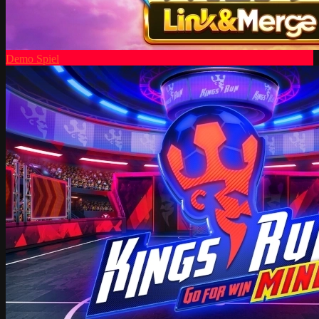
Demo Spiel