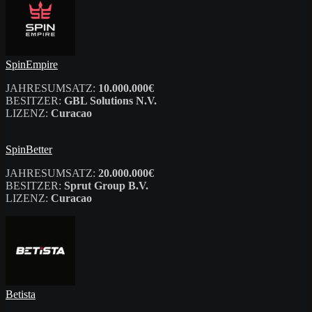
SpinEmpire
JAHRESUMSATZ:
10.000.000€
BESITZER:
GBL Solutions N.V.
LIZENZ:
Curacao
SpinBetter
JAHRESUMSATZ:
20.000.000€
BESITZER:
Sprut Group B.V.
LIZENZ:
Curacao
Betista