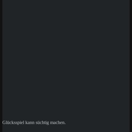
Save my name, email, and website in this
browser for the next time I comment.
Glücksspiel kann süchtig machen.