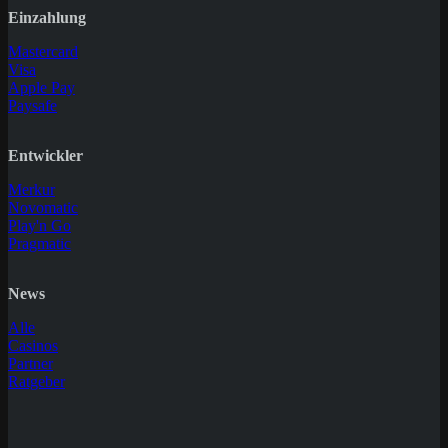
Einzahlung
Mastercard
Visa
Apple Pay
Paysafe
Entwickler
Merkur
Novomatic
Play'n Go
Pragmatic
News
Alle
Casinos
Partner
Ratgeber