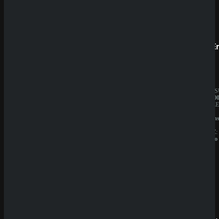
Prestige
SpinE
BESITZER:
JAHRES
Aurevia
10.000.0
IT
BESITZE
Group
GBL
LIZENZ:
Solution
Curacao
N.V.
LIZENZ:
Curacao