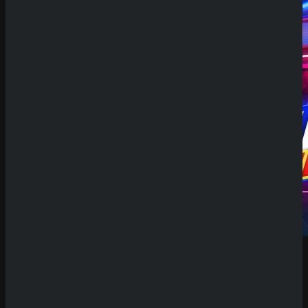
Demo Spiel
Willkommen auf unserer Plattform für Demo
Slots! Hier hast du die einzigartige Möglichkeit,