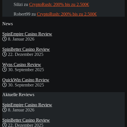
Silizi
zu
CryptoRush: 200% bis zu 2.500€
Robert99
zu
CryptoRush: 200% bis zu 2.500€
News
SpinEmpire Casino Review
8. Januar 2026
SpinBetter Casino Review
22. Dezember 2025
Wyns Casino Review
30. September 2025
QuickWin Casino Review
30. September 2025
Aktuelle Reviews
SpinEmpire Casino Review
8. Januar 2026
SpinBetter Casino Review
22. Dezember 2025