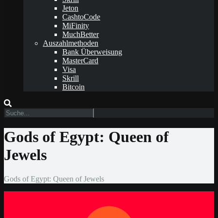
Jeton
CashtoCode
MiFinity
MuchBetter
Auszahlmethoden
Bank Überweisung
MasterCard
Visa
Skrill
Bitcoin
Gods of Egypt: Queen of
Jewels
Gods of Egypt: Queen of Jewels