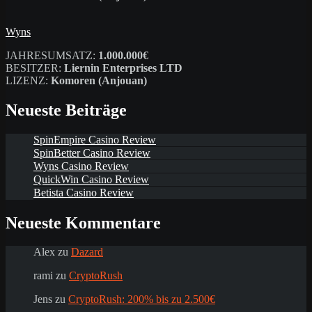
Wyns
JAHRESUMSATZ:
1.000.000€
BESITZER:
Liernin Enterprises LTD
LIZENZ:
Komoren (Anjouan)
Neueste Beiträge
SpinEmpire Casino Review
SpinBetter Casino Review
Wyns Casino Review
QuickWin Casino Review
Betista Casino Review
Neueste Kommentare
Alex
zu
Dazard
rami
zu
CryptoRush
Jens
zu
CryptoRush: 200% bis zu 2.500€