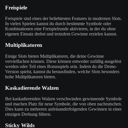
Freispiele
Freispiele sind eines der beliebtesten Features in modernen Slots.
In vielen Spielen kannst du durch bestimmte Symbole oder
Kombinationen eine Freispielrunde aktivieren, in der du ohne
eigenen Einsatz drehst und trotzdem Gewinne erzielen kannst.
Multiplikatoren
Einige Slots bieten Multiplikatoren, die deine Gewinne
vervielfachen können. Diese können entweder zufällig ausgelöst
werden oder Teil eines Bonusspiels sein. Indem du die Demo-
Version spielst, kannst du herausfinden, welche Slots besonders
hohe Multiplikatoren bieten.
Kaskadierende Walzen
Bei kaskadierenden Walzen verschwinden gewinnende Symbole
und machen Platz für neue Symbole, die von oben nachrutschen.
Dies kann zu mehreren aufeinanderfolgenden Gewinnen in einer
einzigen Drehung führen.
Sticky Wilds