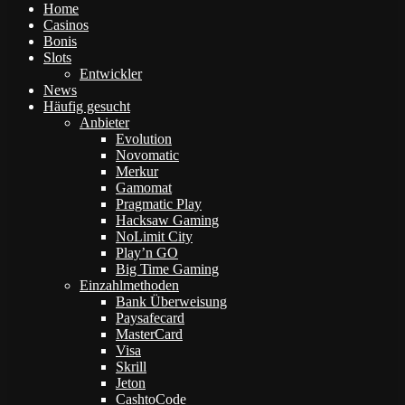
Home
Casinos
Bonis
Slots
Entwickler
News
Häufig gesucht
Anbieter
Evolution
Novomatic
Merkur
Gamomat
Pragmatic Play
Hacksaw Gaming
NoLimit City
Play’n GO
Big Time Gaming
Einzahlmethoden
Bank Überweisung
Paysafecard
MasterCard
Visa
Skrill
Jeton
CashtoCode