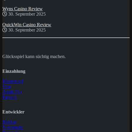
Wyns Casino Review
30. September 2025
QuickWin Casino Review
30. September 2025
Glücksspiel kann süchtig machen.
Einzahlung
Mastercard
Visa
Apple Pay
Paysafe
Entwickler
Merkur
Novomatic