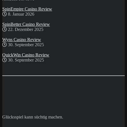
SpinEmpire Casino Review
8. Januar 2026
SpinBetter Casino Review
22. Dezember 2025
Wyns Casino Review
30. September 2025
QuickWin Casino Review
30. September 2025
Glücksspiel kann süchtig machen.