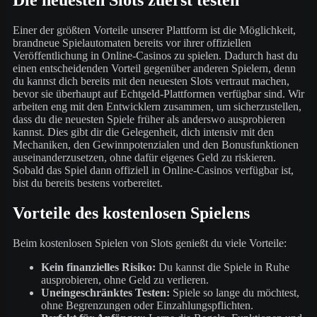
Die neuesten Slots zuerst testen
Einer der größten Vorteile unserer Plattform ist die Möglichkeit,
brandneue Spielautomaten bereits vor ihrer offiziellen
Veröffentlichung in Online-Casinos zu spielen. Dadurch hast du
einen entscheidenden Vorteil gegenüber anderen Spielern, denn
du kannst dich bereits mit den neuesten Slots vertraut machen,
bevor sie überhaupt auf Echtgeld-Plattformen verfügbar sind. Wir
arbeiten eng mit den Entwicklern zusammen, um sicherzustellen,
dass du die neuesten Spiele früher als anderswo ausprobieren
kannst. Dies gibt dir die Gelegenheit, dich intensiv mit den
Mechaniken, den Gewinnpotenzialen und den Bonusfunktionen
auseinanderzusetzen, ohne dafür eigenes Geld zu riskieren.
Sobald das Spiel dann offiziell in Online-Casinos verfügbar ist,
bist du bereits bestens vorbereitet.
Vorteile des kostenlosen Spielens
Beim kostenlosen Spielen von Slots genießt du viele Vorteile:
Kein finanzielles Risiko:
Du kannst die Spiele in Ruhe
ausprobieren, ohne Geld zu verlieren.
Uneingeschränktes Testen:
Spiele so lange du möchtest,
ohne Begrenzungen oder Einzahlungspflichten.