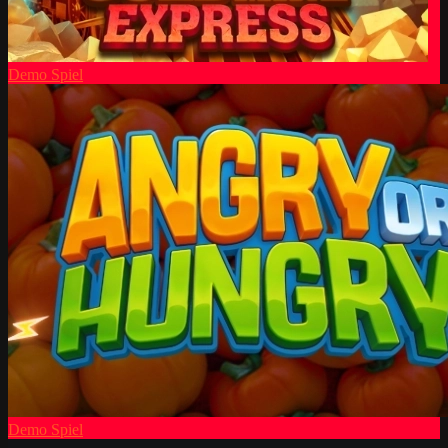
Demo Spiel
Demo Spiel