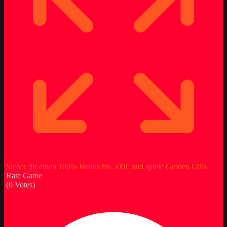
Sicher dir einen 100% Bonus bis 500€ und spiele Golden Gills
Rate Game
(
0
Votes)