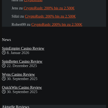
Jens
zu
CryptoRush: 200% bis zu 2.500€
Silizi
zu
CryptoRush: 200% bis zu 2.500€
Robert99
zu
CryptoRush: 200% bis zu 2.500€
News
SpinEmpire Casino Review
8. Januar 2026
SpinBetter Casino Review
22. Dezember 2025
Wyns Casino Review
30. September 2025
QuickWin Casino Review
30. September 2025
Aktuelle Reviews