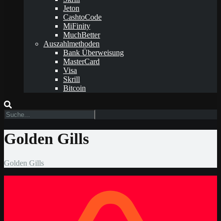
Jeton
CashtoCode
MiFinity
MuchBetter
Auszahlmethoden
Bank Überweisung
MasterCard
Visa
Skrill
Bitcoin
Golden Gills
Golden Gills