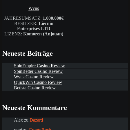
Wyns
JAHRESUMSATZ:
1.000.000€
BESITZER:
Liernin
Enterprises LTD
LIZENZ:
Komoren (Anjouan)
Neueste Beiträge
SpinEmpire Casino Review
SpinBetter Casino Review
Wyns Casino Review
QuickWin Casino Review
Betista Casino Review
Neueste Kommentare
Alex
zu
Dazard
rami
zu
CryptoRush