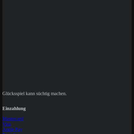
Save my name, email, and website in this
browser for the next time I comment.
Glücksspiel kann süchtig machen.
Einzahlung
Mastercard
Visa
Apple Pay