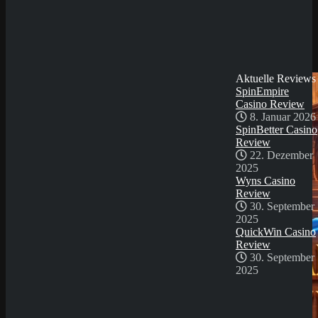
30. September
2025
QuickWin Casino
Review
30. September
2025
Demo Spiel
Aktuelle Reviews
SpinEmpire
Casino Review
8. Januar 2026
SpinBetter Casino
Review
22. Dezember
2025
Wyns Casino
Review
30. September
2025
QuickWin Casino
Review
30. September
2025