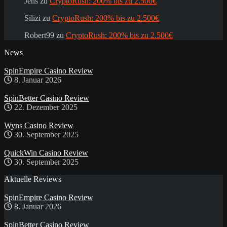
Jens
zu
CryptoRush: 200% bis zu 2.500€
Silizi
zu
CryptoRush: 200% bis zu 2.500€
Robert99
zu
CryptoRush: 200% bis zu 2.500€
News
SpinEmpire Casino Review
8. Januar 2026
SpinBetter Casino Review
22. Dezember 2025
Wyns Casino Review
30. September 2025
QuickWin Casino Review
30. September 2025
Aktuelle Reviews
SpinEmpire Casino Review
8. Januar 2026
SpinBetter Casino Review