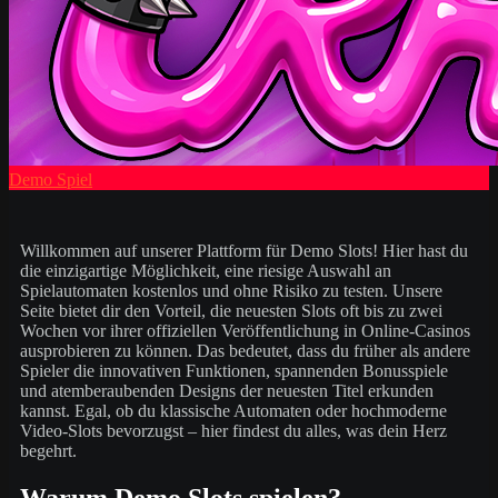
Demo Spiel
Willkommen auf unserer Plattform für Demo Slots! Hier hast du
die einzigartige Möglichkeit, eine riesige Auswahl an
Spielautomaten kostenlos und ohne Risiko zu testen. Unsere
Seite bietet dir den Vorteil, die neuesten Slots oft bis zu zwei
Wochen vor ihrer offiziellen Veröffentlichung in Online-Casinos
ausprobieren zu können. Das bedeutet, dass du früher als andere
Spieler die innovativen Funktionen, spannenden Bonusspiele
und atemberaubenden Designs der neuesten Titel erkunden
kannst. Egal, ob du klassische Automaten oder hochmoderne
Video-Slots bevorzugst – hier findest du alles, was dein Herz
begehrt.
Warum Demo Slots spielen?