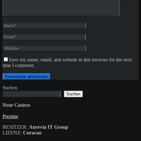
Save my name, email, and website in this browser for the next
time I comment.
Suchen
Suchen
Neue Casinos
Prestige
BESITZER:
Aurevia IT Group
LIZENZ:
Curacao