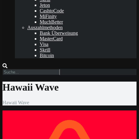
Jeton
CashtoCode
MiFinity
MuchBetter
Auszahlmethoden
Bank Überweisung
MasterCard
Visa
Skrill
Bitcoin
Hawaii Wave
Hawaii Wave