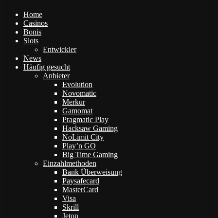
Home
Casinos
Bonis
Slots
Entwickler
News
Häufig gesucht
Anbieter
Evolution
Novomatic
Merkur
Gamomat
Pragmatic Play
Hacksaw Gaming
NoLimit City
Play’n GO
Big Time Gaming
Einzahlmethoden
Bank Überweisung
Paysafecard
MasterCard
Visa
Skrill
Jeton