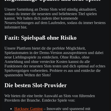
Unsere Sammlung an Demo Slots wird ständig aktualisiert,
sodass du immer die neuesten und beliebtesten Titel spielen
kannst. Wir halten dich zudem über kommende
Neuerscheinungen auf dem Laufenden, sodass du immer bestens
informiert bist.
Fazit: Spielspaß ohne Risiko
Unsere Plattform bietet dir die perfekte Möglichkeit,
Spielautomaten in der Demo-Version auszuprobieren und dabei
neue Lieblingsspiele zu entdecken. Ohne Risiko, ohne
Anmeldung und ohne versteckte Kosten kannst du alle
Funktionen der neuesten Slots testen und dich optimal auf echtes
Spielvergnügen vorbereiten. Probiere es aus und entdecke die
spannenden Welten der Slots!
Die besten Slot-Provider
Wir bieten dir eine breite Auswahl an Slots von führenden
Providern der Branche. Entdecke Spiele von:
Hacksaw Gaming
– Innovativ und spannend mit