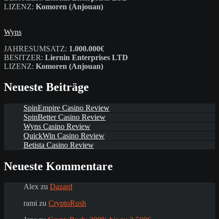
LIZENZ:
Komoren (Anjouan)
Wyns
JAHRESUMSATZ:
1.000.000€
BESITZER:
Liernin Enterprises LTD
LIZENZ:
Komoren (Anjouan)
Neueste Beiträge
SpinEmpire Casino Review
SpinBetter Casino Review
Wyns Casino Review
QuickWin Casino Review
Betista Casino Review
Neueste Kommentare
Alex
zu
Dazard
rami
zu
CryptoRush