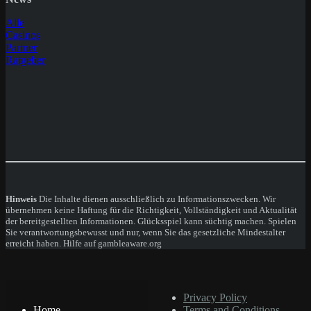
Alle
Casinos
Partner
Ratgeber
Hinweis
Die Inhalte dienen ausschließlich zu Informationszwecken. Wir
übernehmen keine Haftung für die Richtigkeit, Vollständigkeit und Aktualität
der bereitgestellten Informationen. Glücksspiel kann süchtig machen. Spielen
Sie verantwortungsbewusst und nur, wenn Sie das gesetzliche Mindestalter
erreicht haben. Hilfe auf gambleaware.org
© Copyright 2024
Privacy Policy
Home
Terms and Conditions