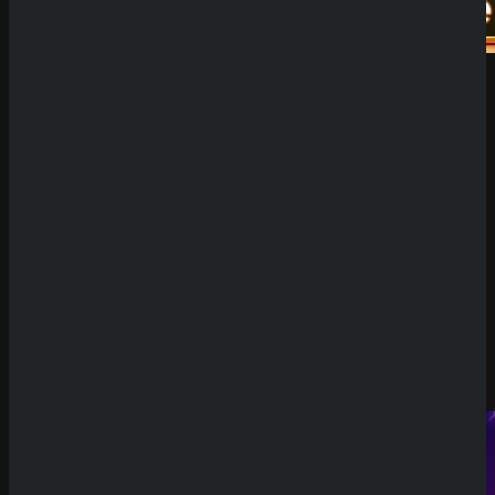
Demo Spiel
Demo Spiel