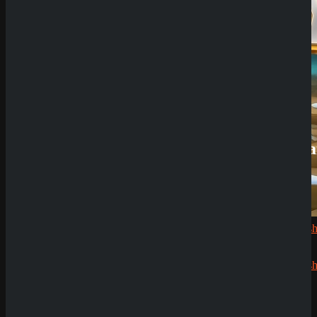
Review
QuickWin
Casino
Review
Betista
Casino
Review
Neueste
Kommenta
Alex
zu
Dazard
rami
zu
CryptoRus
Jens
zu
CryptoRush
200% bis
zu 2.500€
Silizi
zu