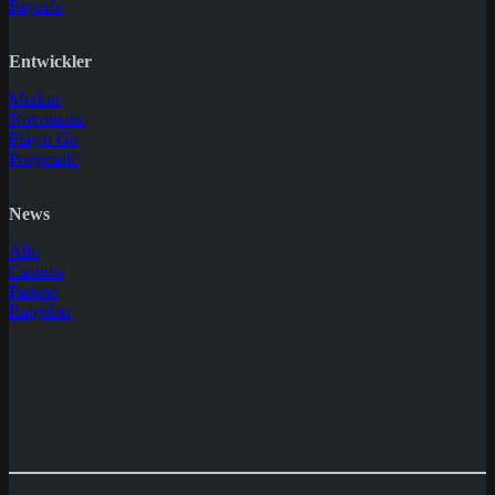
Paysafe
Entwickler
Merkur
Novomatic
Play'n Go
Pragmatic
News
Alle
Casinos
Partner
Ratgeber