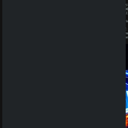
JAHRESUMSATZ:
JAHRES
1.000.000€
1.000.00
BESITZER:
BESITZE
Liernin
Liernin
Enterprises
Enterpri
LTD
LTD
LIZENZ:
LIZENZ:
Komoren
Komore
(Anjouan)
(Anjoua
Neueste
Beiträge
SpinEmpir
e Casino
Review
SpinBetter
Casino
Review
Wyns
Casino