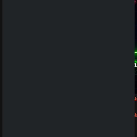
Review
QuickWin
Casino
Review
Betista
Casino
Review
Neueste
Kommenta
Alex
zu
Dazard
rami
zu
CryptoRus
Jens
zu
CryptoRush
200% bis
zu 2.500€
Silizi
zu