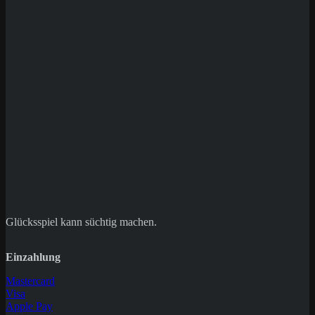
Save my name, email, and website in this
browser for the next time I comment.
Glücksspiel kann süchtig machen.
Einzahlung
Mastercard
Visa
Apple Pay