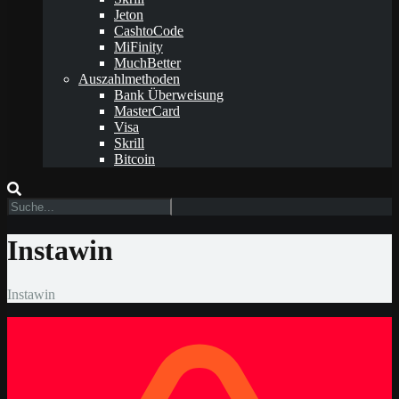
Jeton
CashtoCode
MiFinity
MuchBetter
Auszahlmethoden
Bank Überweisung
MasterCard
Visa
Skrill
Bitcoin
Instawin
Instawin