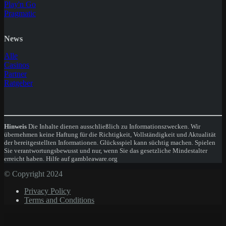
Play'n Go
Pragmatic
News
Alle
Casinos
Partner
Ratgeber
Hinweis
Die Inhalte dienen ausschließlich zu Informationszwecken. Wir
übernehmen keine Haftung für die Richtigkeit, Vollständigkeit und Aktualität
der bereitgestellten Informationen. Glücksspiel kann süchtig machen. Spielen
Sie verantwortungsbewusst und nur, wenn Sie das gesetzliche Mindestalter
erreicht haben. Hilfe auf gambleaware.org
© Copyright 2024
Privacy Policy
Terms and Conditions