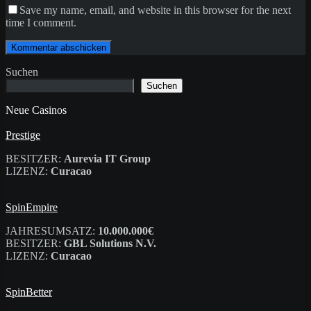
Save my name, email, and website in this browser for the next
time I comment.
Suchen
Suchen
Neue Casinos
Prestige
BESITZER:
Aurevia IT Group
LIZENZ:
Curacao
SpinEmpire
JAHRESUMSATZ:
10.000.000€
BESITZER:
GBL Solutions N.V.
LIZENZ:
Curacao
SpinBetter