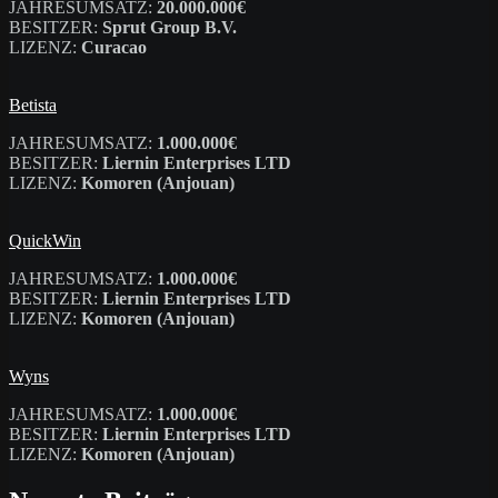
JAHRESUMSATZ:
20.000.000€
BESITZER:
Sprut Group B.V.
LIZENZ:
Curacao
Betista
JAHRESUMSATZ:
1.000.000€
BESITZER:
Liernin Enterprises LTD
LIZENZ:
Komoren (Anjouan)
QuickWin
JAHRESUMSATZ:
1.000.000€
BESITZER:
Liernin Enterprises LTD
LIZENZ:
Komoren (Anjouan)
Wyns
JAHRESUMSATZ:
1.000.000€
BESITZER:
Liernin Enterprises LTD
LIZENZ:
Komoren (Anjouan)