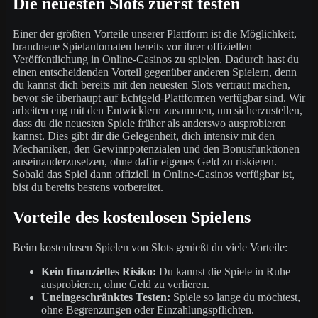
Die neuesten Slots zuerst testen
Einer der größten Vorteile unserer Plattform ist die Möglichkeit,
brandneue Spielautomaten bereits vor ihrer offiziellen
Veröffentlichung in Online-Casinos zu spielen. Dadurch hast du
einen entscheidenden Vorteil gegenüber anderen Spielern, denn
du kannst dich bereits mit den neuesten Slots vertraut machen,
bevor sie überhaupt auf Echtgeld-Plattformen verfügbar sind. Wir
arbeiten eng mit den Entwicklern zusammen, um sicherzustellen,
dass du die neuesten Spiele früher als anderswo ausprobieren
kannst. Dies gibt dir die Gelegenheit, dich intensiv mit den
Mechaniken, den Gewinnpotenzialen und den Bonusfunktionen
auseinanderzusetzen, ohne dafür eigenes Geld zu riskieren.
Sobald das Spiel dann offiziell in Online-Casinos verfügbar ist,
bist du bereits bestens vorbereitet.
Vorteile des kostenlosen Spielens
Beim kostenlosen Spielen von Slots genießt du viele Vorteile:
Kein finanzielles Risiko:
Du kannst die Spiele in Ruhe
ausprobieren, ohne Geld zu verlieren.
Uneingeschränktes Testen:
Spiele so lange du möchtest,
ohne Begrenzungen oder Einzahlungspflichten.