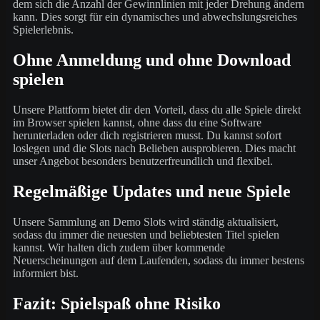
dem sich die Anzahl der Gewinnlinien mit jeder Drehung ändern
kann. Dies sorgt für ein dynamisches und abwechslungsreiches
Spielerlebnis.
Ohne Anmeldung und ohne Download
spielen
Unsere Plattform bietet dir den Vorteil, dass du alle Spiele direkt
im Browser spielen kannst, ohne dass du eine Software
herunterladen oder dich registrieren musst. Du kannst sofort
loslegen und die Slots nach Belieben ausprobieren. Dies macht
unser Angebot besonders benutzerfreundlich und flexibel.
Regelmäßige Updates und neue Spiele
Unsere Sammlung an Demo Slots wird ständig aktualisiert,
sodass du immer die neuesten und beliebtesten Titel spielen
kannst. Wir halten dich zudem über kommende
Neuerscheinungen auf dem Laufenden, sodass du immer bestens
informiert bist.
Fazit: Spielspaß ohne Risiko