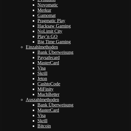
Novomatic
Merkur
Gamomat
Pragmatic Play
Hacksaw Gaming
NoLimit City
Play’n GO
Big Time Gaming
Einzahlmethoden
Bank Überweisung
Paysafecard
MasterCard
Visa
Skrill
Jeton
CashtoCode
MiFinity
MuchBetter
Auszahlmethoden
Bank Überweisung
MasterCard
Visa
Skrill
Bitcoin