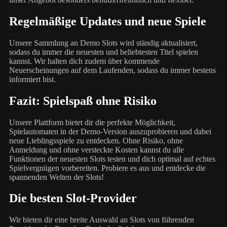
Regelmäßige Updates und neue Spiele
Unsere Sammlung an Demo Slots wird ständig aktualisiert,
sodass du immer die neuesten und beliebtesten Titel spielen
kannst. Wir halten dich zudem über kommende
Neuerscheinungen auf dem Laufenden, sodass du immer bestens
informiert bist.
Fazit: Spielspaß ohne Risiko
Unsere Plattform bietet dir die perfekte Möglichkeit,
Spielautomaten in der Demo-Version auszuprobieren und dabei
neue Lieblingsspiele zu entdecken. Ohne Risiko, ohne
Anmeldung und ohne versteckte Kosten kannst du alle
Funktionen der neuesten Slots testen und dich optimal auf echtes
Spielvergnügen vorbereiten. Probiere es aus und entdecke die
spannenden Welten der Slots!
Die besten Slot-Provider
Wir bieten dir eine breite Auswahl an Slots von führenden