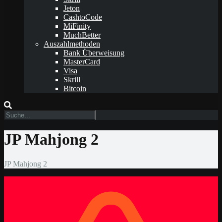
Jeton
CashtoCode
MiFinity
MuchBetter
Auszahlmethoden
Bank Überweisung
MasterCard
Visa
Skrill
Bitcoin
JP Mahjong 2
JP Mahjong 2