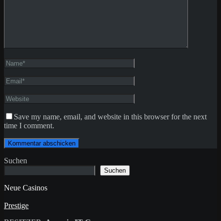
Save my name, email, and website in this browser for the next
time I comment.
Suchen
Suchen
Neue Casinos
Prestige