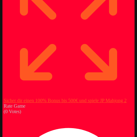
Sicher dir einen 100% Bonus bis 500€ und spiele JP Mahjong 2
Rate Game
(
0
Votes)