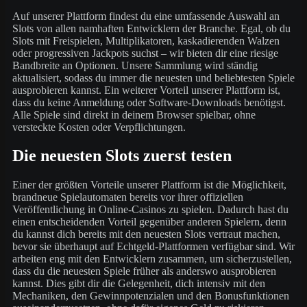
Auf unserer Plattform findest du eine umfassende Auswahl an
Slots von allen namhaften Entwicklern der Branche. Egal, ob du
Slots mit Freispielen, Multiplikatoren, kaskadierenden Walzen
oder progressiven Jackpots suchst – wir bieten dir eine riesige
Bandbreite an Optionen. Unsere Sammlung wird ständig
aktualisiert, sodass du immer die neuesten und beliebtesten Spiele
ausprobieren kannst. Ein weiterer Vorteil unserer Plattform ist,
dass du keine Anmeldung oder Software-Downloads benötigst.
Alle Spiele sind direkt in deinem Browser spielbar, ohne
versteckte Kosten oder Verpflichtungen.
Die neuesten Slots zuerst testen
Einer der größten Vorteile unserer Plattform ist die Möglichkeit,
brandneue Spielautomaten bereits vor ihrer offiziellen
Veröffentlichung in Online-Casinos zu spielen. Dadurch hast du
einen entscheidenden Vorteil gegenüber anderen Spielern, denn
du kannst dich bereits mit den neuesten Slots vertraut machen,
bevor sie überhaupt auf Echtgeld-Plattformen verfügbar sind. Wir
arbeiten eng mit den Entwicklern zusammen, um sicherzustellen,
dass du die neuesten Spiele früher als anderswo ausprobieren
kannst. Dies gibt dir die Gelegenheit, dich intensiv mit den
Mechaniken, den Gewinnpotenzialen und den Bonusfunktionen