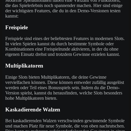
Moderne Spielautomaten haben eine Vielzahl von Funktionen,
die das Spielerlebnis noch spannender machen. Hier sind einige
der wichtigsten Features, die du in den Demo-Versionen testen
kannst:
Freispiele
Freispiele sind eines der beliebtesten Features in modernen Slots.
In vielen Spielen kannst du durch bestimmte Symbole oder
Kombinationen eine Freispielrunde aktivieren, in der du ohne
eigenen Einsatz drehst und trotzdem Gewinne erzielen kannst.
Multiplikatoren
Einige Slots bieten Multiplikatoren, die deine Gewinne
vervielfachen können. Diese können entweder zufällig ausgelöst
werden oder Teil eines Bonusspiels sein. Indem du die Demo-
Version spielst, kannst du herausfinden, welche Slots besonders
hohe Multiplikatoren bieten.
Kaskadierende Walzen
Bei kaskadierenden Walzen verschwinden gewinnende Symbole
und machen Platz für neue Symbole, die von oben nachrutschen.