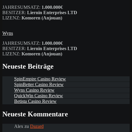
JAHRESUMSATZ:
1.000.000€
BESITZER:
Liernin Enterprises LTD
LIZENZ:
Komoren (Anjouan)
Wyns
JAHRESUMSATZ:
1.000.000€
BESITZER:
Liernin Enterprises LTD
LIZENZ:
Komoren (Anjouan)
Neueste Beiträge
SpinEmpire Casino Review
SpinBetter Casino Review
Wyns Casino Review
QuickWin Casino Review
Betista Casino Review
Neueste Kommentare
Alex
zu
Dazard