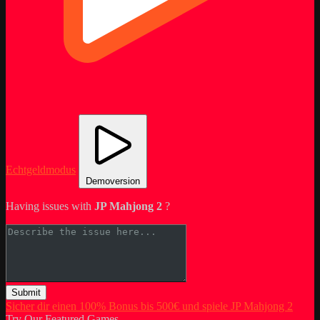
Echtgeldmodus
Demoversion
Having issues with
JP Mahjong 2
?
Submit
Sicher dir einen 100% Bonus bis 500€ und spiele JP Mahjong 2
Try Our Featured Games