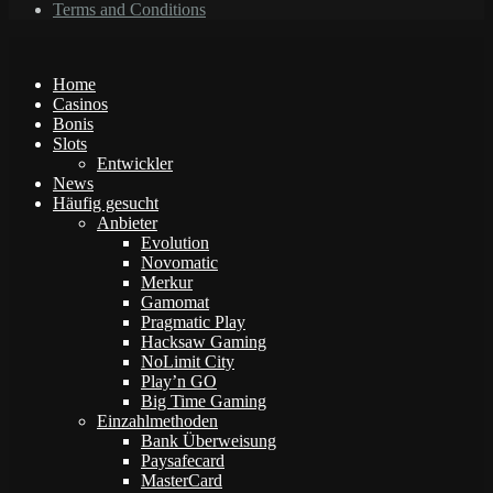
Terms and Conditions
Home
Casinos
Bonis
Slots
Entwickler
News
Häufig gesucht
Anbieter
Evolution
Novomatic
Merkur
Gamomat
Pragmatic Play
Hacksaw Gaming
NoLimit City
Play’n GO
Big Time Gaming
Einzahlmethoden
Bank Überweisung
Paysafecard
MasterCard