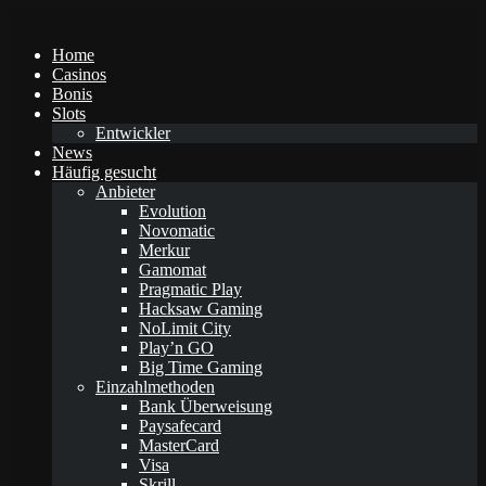
Home
Casinos
Bonis
Slots
Entwickler
News
Häufig gesucht
Anbieter
Evolution
Novomatic
Merkur
Gamomat
Pragmatic Play
Hacksaw Gaming
NoLimit City
Play’n GO
Big Time Gaming
Einzahlmethoden
Bank Überweisung
Paysafecard
MasterCard
Visa
Skrill