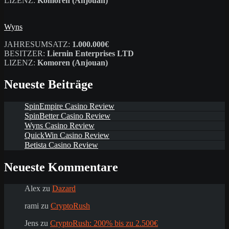
LIZENZ:
Komoren (Anjouan)
Wyns
JAHRESUMSATZ:
1.000.000€
BESITZER:
Liernin Enterprises LTD
LIZENZ:
Komoren (Anjouan)
Neueste Beiträge
SpinEmpire Casino Review
SpinBetter Casino Review
Wyns Casino Review
QuickWin Casino Review
Betista Casino Review
Neueste Kommentare
Alex
zu
Dazard
rami
zu
CryptoRush
Jens
zu
CryptoRush: 200% bis zu 2.500€