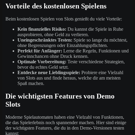
Vorteile des kostenlosen Spielens
Beim kostenlosen Spielen von Slots genießt du viele Vorteile:
Kein finanzielles Risiko:
Du kannst die Spiele in Ruhe
ausprobieren, ohne Geld zu verlieren.
Uneingeschränktes Testen:
Spiele so lange du möchtest,
ohne Begrenzungen oder Einzahlungspflichten.
Perfekt für Anfänger:
Lerne die Regeln, Funktionen und
Gewinnchancen ohne Druck kennen.
Optimale Vorbereitung:
Teste verschiedene Strategien,
bevor du echtes Geld setzt.
Entdecke neue Lieblingsspiele:
Probiere eine Vielzahl
von Slots aus und finde heraus, welche dir am meisten
Spaß machen.
Die wichtigsten Features von Demo
Slots
Moderne Spielautomaten haben eine Vielzahl von Funktionen,
die das Spielerlebnis noch spannender machen. Hier sind einige
der wichtigsten Features, die du in den Demo-Versionen testen
kannst: