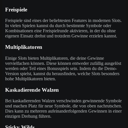
Freispiele
Freispiele sind eines der beliebtesten Features in modernen Slots.
In vielen Spielen kannst du durch bestimmte Symbole oder
Kombinationen eine Freispielrunde aktivieren, in der du ohne
eigenen Einsatz drehst und trotzdem Gewinne erzielen kannst.
Multiplikatoren
Einige Slots bieten Multiplikatoren, die deine Gewinne
vervielfachen können. Diese können entweder zufällig ausgelöst
werden oder Teil eines Bonusspiels sein. Indem du die Demo-
Version spielst, kannst du herausfinden, welche Slots besonders
hohe Multiplikatoren bieten.
Kaskadierende Walzen
Bei kaskadierenden Walzen verschwinden gewinnende Symbole
und machen Platz für neue Symbole, die von oben nachrutschen.
Dies kann zu mehreren aufeinanderfolgenden Gewinnen in einer
einzigen Drehung führen.
Sticky Wilds