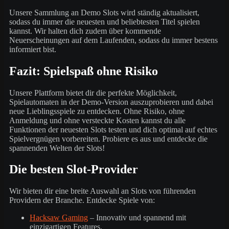
Unsere Sammlung an Demo Slots wird ständig aktualisiert,
sodass du immer die neuesten und beliebtesten Titel spielen
kannst. Wir halten dich zudem über kommende
Neuerscheinungen auf dem Laufenden, sodass du immer bestens
informiert bist.
Fazit: Spielspaß ohne Risiko
Unsere Plattform bietet dir die perfekte Möglichkeit,
Spielautomaten in der Demo-Version auszuprobieren und dabei
neue Lieblingsspiele zu entdecken. Ohne Risiko, ohne
Anmeldung und ohne versteckte Kosten kannst du alle
Funktionen der neuesten Slots testen und dich optimal auf echtes
Spielvergnügen vorbereiten. Probiere es aus und entdecke die
spannenden Welten der Slots!
Die besten Slot-Provider
Wir bieten dir eine breite Auswahl an Slots von führenden
Providern der Branche. Entdecke Spiele von:
Hacksaw Gaming
– Innovativ und spannend mit
einzigartigen Features.