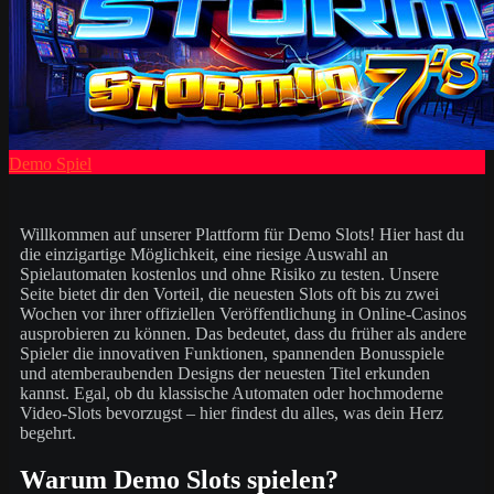
Demo Spiel
Willkommen auf unserer Plattform für Demo Slots! Hier hast du
die einzigartige Möglichkeit, eine riesige Auswahl an
Spielautomaten kostenlos und ohne Risiko zu testen. Unsere
Seite bietet dir den Vorteil, die neuesten Slots oft bis zu zwei
Wochen vor ihrer offiziellen Veröffentlichung in Online-Casinos
ausprobieren zu können. Das bedeutet, dass du früher als andere
Spieler die innovativen Funktionen, spannenden Bonusspiele
und atemberaubenden Designs der neuesten Titel erkunden
kannst. Egal, ob du klassische Automaten oder hochmoderne
Video-Slots bevorzugst – hier findest du alles, was dein Herz
begehrt.
Warum Demo Slots spielen?