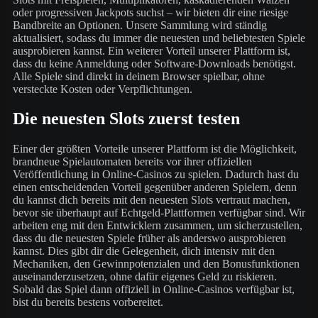
oder progressiven Jackpots suchst – wir bieten dir eine riesige
Bandbreite an Optionen. Unsere Sammlung wird ständig
aktualisiert, sodass du immer die neuesten und beliebtesten Spiele
ausprobieren kannst. Ein weiterer Vorteil unserer Plattform ist,
dass du keine Anmeldung oder Software-Downloads benötigst.
Alle Spiele sind direkt in deinem Browser spielbar, ohne
versteckte Kosten oder Verpflichtungen.
Die neuesten Slots zuerst testen
Einer der größten Vorteile unserer Plattform ist die Möglichkeit,
brandneue Spielautomaten bereits vor ihrer offiziellen
Veröffentlichung in Online-Casinos zu spielen. Dadurch hast du
einen entscheidenden Vorteil gegenüber anderen Spielern, denn
du kannst dich bereits mit den neuesten Slots vertraut machen,
bevor sie überhaupt auf Echtgeld-Plattformen verfügbar sind. Wir
arbeiten eng mit den Entwicklern zusammen, um sicherzustellen,
dass du die neuesten Spiele früher als anderswo ausprobieren
kannst. Dies gibt dir die Gelegenheit, dich intensiv mit den
Mechaniken, den Gewinnpotenzialen und den Bonusfunktionen
auseinanderzusetzen, ohne dafür eigenes Geld zu riskieren.
Sobald das Spiel dann offiziell in Online-Casinos verfügbar ist,
bist du bereits bestens vorbereitet.