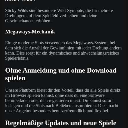
Sticky Wilds sind besondere Wild-Symbole, die für mehrere
Drehungen auf dem Spielfeld verbleiben und deine
Gewinnchancen erhöhen.
Megaways-Mechanik
Einige moderne Slots verwenden das Megaways-System, bei
dem sich die Anzahl der Gewinnlinien mit jeder Drehung ändern
kann. Dies sorgt für ein dynamisches und abwechslungsreiches
Spielerlebnis.
Ohne Anmeldung und ohne Download
spielen
Unsere Plattform bietet dir den Vorteil, dass du alle Spiele direkt
im Browser spielen kannst, ohne dass du eine Software
herunterladen oder dich registrieren musst. Du kannst sofort
loslegen und die Slots nach Belieben ausprobieren. Dies macht
unser Angebot besonders benutzerfreundlich und flexibel.
Regelmäßige Updates und neue Spiele