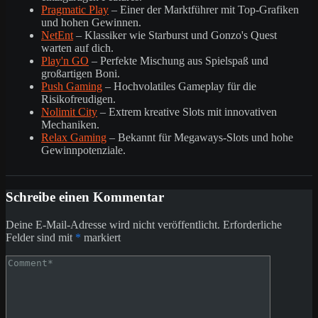
Pragmatic Play
– Einer der Marktführer mit Top-Grafiken
und hohen Gewinnen.
NetEnt
– Klassiker wie Starburst und Gonzo's Quest
warten auf dich.
Play'n GO
– Perfekte Mischung aus Spielspaß und
großartigen Boni.
Push Gaming
– Hochvolatiles Gameplay für die
Risikofreudigen.
Nolimit City
– Extrem kreative Slots mit innovativen
Mechaniken.
Relax Gaming
– Bekannt für Megaways-Slots und hohe
Gewinnpotenziale.
Schreibe einen Kommentar
Deine E-Mail-Adresse wird nicht veröffentlicht.
Erforderliche
Felder sind mit
*
markiert