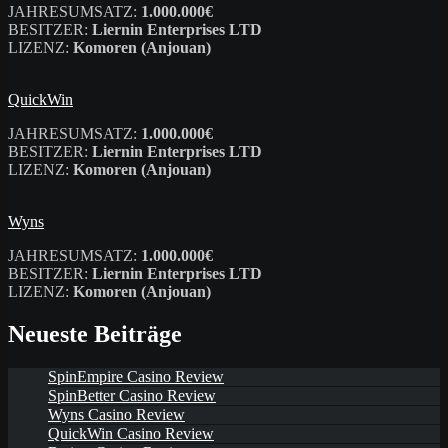
JAHRESUMSATZ:
1.000.000€
BESITZER:
Liernin Enterprises LTD
LIZENZ:
Komoren (Anjouan)
QuickWin
JAHRESUMSATZ:
1.000.000€
BESITZER:
Liernin Enterprises LTD
LIZENZ:
Komoren (Anjouan)
Wyns
JAHRESUMSATZ:
1.000.000€
BESITZER:
Liernin Enterprises LTD
LIZENZ:
Komoren (Anjouan)
Neueste Beiträge
SpinEmpire Casino Review
SpinBetter Casino Review
Wyns Casino Review
QuickWin Casino Review