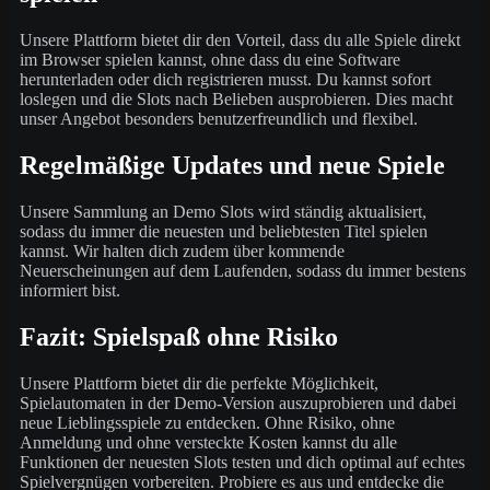
Unsere Plattform bietet dir den Vorteil, dass du alle Spiele direkt
im Browser spielen kannst, ohne dass du eine Software
herunterladen oder dich registrieren musst. Du kannst sofort
loslegen und die Slots nach Belieben ausprobieren. Dies macht
unser Angebot besonders benutzerfreundlich und flexibel.
Regelmäßige Updates und neue Spiele
Unsere Sammlung an Demo Slots wird ständig aktualisiert,
sodass du immer die neuesten und beliebtesten Titel spielen
kannst. Wir halten dich zudem über kommende
Neuerscheinungen auf dem Laufenden, sodass du immer bestens
informiert bist.
Fazit: Spielspaß ohne Risiko
Unsere Plattform bietet dir die perfekte Möglichkeit,
Spielautomaten in der Demo-Version auszuprobieren und dabei
neue Lieblingsspiele zu entdecken. Ohne Risiko, ohne
Anmeldung und ohne versteckte Kosten kannst du alle
Funktionen der neuesten Slots testen und dich optimal auf echtes
Spielvergnügen vorbereiten. Probiere es aus und entdecke die