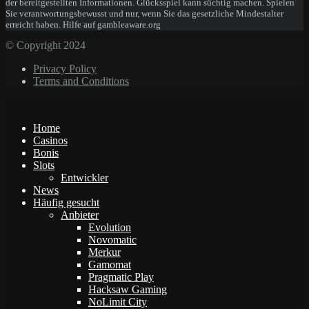
der bereitgestellten Informationen. Glücksspiel kann süchtig machen. Spielen
Sie verantwortungsbewusst und nur, wenn Sie das gesetzliche Mindestalter
erreicht haben. Hilfe auf gambleaware.org
© Copyright 2024
Privacy Policy
Terms and Conditions
Home
Casinos
Bonis
Slots
Entwickler
News
Häufig gesucht
Anbieter
Evolution
Novomatic
Merkur
Gamomat
Pragmatic Play
Hacksaw Gaming
NoLimit City