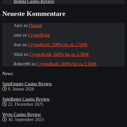
Betista Casino Review
Neueste Kommentare
Alex
zu
Dazard
rami
zu
CryptoRush
Jens
zu
CryptoRush: 200% bis zu 2.500€
Silizi
zu
CryptoRush: 200% bis zu 2.500€
Robert99
zu
CryptoRush: 200% bis zu 2.500€
News
SpinEmpire Casino Review
8. Januar 2026
SpinBetter Casino Review
22. Dezember 2025
Wyns Casino Review
30. September 2025